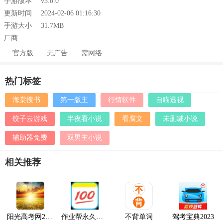
手游版本
v3.0.0
更新时间
2024-02-06 01:16:30
手游大小
31.7MB
厂商
官方版
无广告
需网络
热门标签
海棠搜书
第一版主
行情软件
自瞄透视
饺子云游戏
半夜看小说
看腐文
未删减小说
辅助器免费
双男主小说
相关推荐
阳光高考网2024最新版本
作业帮永久VIP2023最新版
不背单词
驾考宝典2023