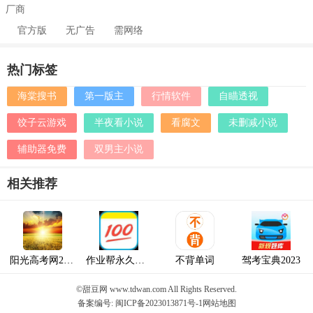
厂商
官方版
无广告
需网络
热门标签
海棠搜书
第一版主
行情软件
自瞄透视
饺子云游戏
半夜看小说
看腐文
未删减小说
辅助器免费
双男主小说
相关推荐
阳光高考网2024最新版本
作业帮永久VIP2023最新版
不背单词
驾考宝典2023
©甜豆网 www.tdwan.com All Rights Reserved.
备案编号: 闽ICP备2023013871号-1
网站地图