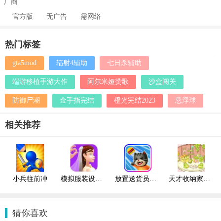
厂商
官方版
无广告
需网络
热门标签
gta5mod
辐射4辅助
七日杀辅助
端游移植手游大作
阿尔米娅赞歌
沙盒闯关
防御尸潮
金手指完结
橙光完结2023
悬浮球
相关推荐
小兵往前冲
模拟服装设计游戏
放置送货员游戏
天才收纳家游戏
猜你喜欢