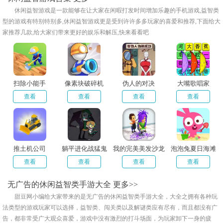
​休闲益智游戏是一款能够在让大家在闲暇打发时间增加乐趣的手机游戏,益智类
型的游戏有特别特别多,休闲益智游戏更是受到许许多多玩家的喜爱和推荐,下面给大
家推荐几款,给大家们带来更好的娱乐和解压,快来看看吧
扫除小能手
像素块破碎机
伪人的对决
大嘴歌唱家
查看
查看
查看
查看
推土机公司
躺平进化战猛鬼
我的完美美发沙龙
泡泡兔夏日海滩
查看
查看
查看
查看
无广告的休闲益智类手游大全
更多>>
甜豆网小编给大家带来的是无广告的休闲益智类手游大全，大全之拥有各种玩
法类型的游戏玩家可以选择，益智类、闯关类以及解谜类应有尽有，而且都没有广
告，都非常受广大观众喜爱，游戏中没有激烈的打斗场面，为玩家卸下一身的疲