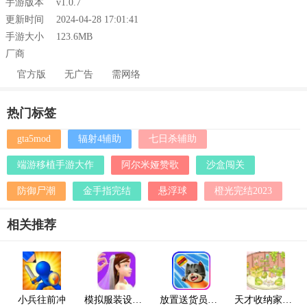
手游版本
v1.0.7
更新时间
2024-04-28 17:01:41
手游大小
123.6MB
厂商
官方版
无广告
需网络
热门标签
gta5mod
辐射4辅助
七日杀辅助
端游移植手游大作
阿尔米娅赞歌
沙盒闯关
防御尸潮
金手指完结
悬浮球
橙光完结2023
相关推荐
小兵往前冲
模拟服装设计游戏
放置送货员游戏
天才收纳家游戏