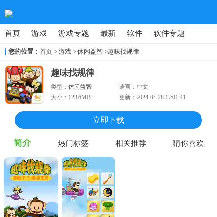
首页
游戏
游戏专题
最新
软件
软件专题
您的位置：
首页
>
游戏
> 休闲益智
>趣味找规律
趣味找规律
类型：
休闲益智
语言：
中文
大小：
123.6MB
更新：
2024-04-28 17:01:41
立即下载
简介
热门标签
相关推荐
猜你喜欢