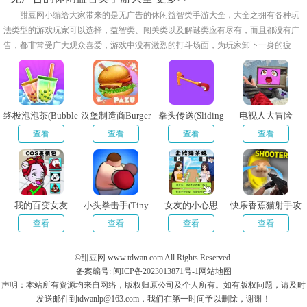
甜豆网小编给大家带来的是无广告的休闲益智类手游大全，大全之拥有各种玩
法类型的游戏玩家可以选择，益智类、闯关类以及解谜类应有尽有，而且都没有广
告，都非常受广大观众喜爱，游戏中没有激烈的打斗场面，为玩家卸下一身的疲
惫，感兴趣的小伙伴快来下载体验吧！
终极泡泡茶(Bubble
汉堡制造商Burger
拳头传送(Sliding
电视人大冒险
Fest)
Maker
Punch)
查看
查看
查看
查看
我的百变女友
小头拳击手(Tiny
女友的小心思
快乐香蕉猫射手攻
Head Boxer)
击
查看
查看
查看
查看
©甜豆网 www.tdwan.com All Rights Reserved.
备案编号: 闽ICP备2023013871号-1
网站地图
声明：本站所有资源均来自网络，版权归原公司及个人所有。如有版权问题，请及时
发送邮件到tdwanlp@163.com，我们在第一时间予以删除，谢谢！