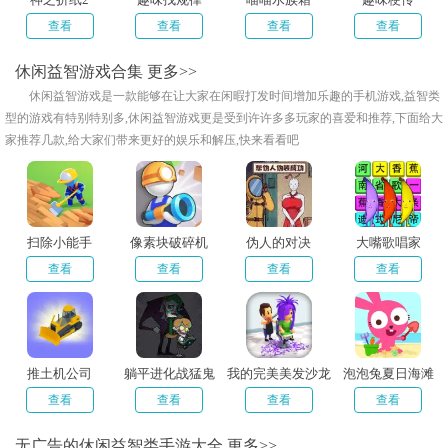
查看
查看
查看
查看
休闲益智游戏合集
更多>>
​休闲益智游戏是一款能够在让大家在闲暇打发时间增加乐趣的手机游戏,益智类
型的游戏有特别特别多,休闲益智游戏更是受到许许多多玩家的喜爱和推荐,下面给大
家推荐几款,给大家们带来更好的娱乐和解压,快来看看吧
扫除小能手
像素块破碎机
伪人的对决
大嘴歌唱家
查看
查看
查看
查看
推土机公司
躺平进化战猛鬼
我的完美美发沙龙
泡泡兔夏日海滩
查看
查看
查看
查看
无广告的休闲益智类手游大全
更多>>