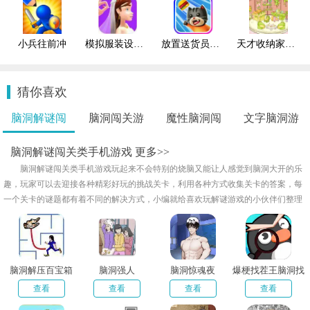
小兵往前冲
模拟服装设计游戏
放置送货员游戏
天才收纳家游戏
猜你喜欢
脑洞解谜闯
脑洞闯关游
魔性脑洞闯
文字脑洞游
关..
戏..
关..
戏..
脑洞解谜闯关类手机游戏
更多>>
脑洞解谜闯关类手机游戏玩起来不会特别的烧脑又能让人感觉到脑洞大开的乐
趣，玩家可以去迎接各种精彩好玩的挑战关卡，利用各种方式收集关卡的答案，每
一个关卡的谜题都有着不同的解决方式，小编就给喜欢玩解谜游戏的小伙伴们整理
了脑洞解谜闯关类手机游戏大全，喜欢的朋友们欢迎来下载吧！
脑洞解压百宝箱
脑洞强人
脑洞惊魂夜
爆梗找茬王脑洞找
茬
查看
查看
查看
查看