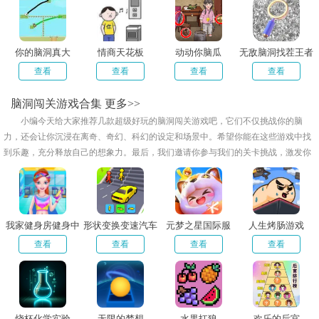
你的脑洞真大
情商天花板
动动你脑瓜
无敌脑洞找茬王者
查看
查看
查看
查看
脑洞闯关游戏合集
更多>>
小编今天给大家推荐几款超级好玩的脑洞闯关游戏吧，它们不仅挑战你的脑
力，还会让你沉浸在离奇、奇幻、科幻的设定和场景中。希望你能在这些游戏中找
到乐趣，充分释放自己的想象力。最后，我们邀请你参与我们的关卡挑战，激发你
的创造力，让我们一起探索更多奇趣的游戏世界！
我家健身房健身中
形状变换变速汽车
元梦之星国际服
人生烤肠游戏
心
查看
查看
查看
查看
烧杯化学实验
无限的梦想
水果扛狼
欢乐的后宫