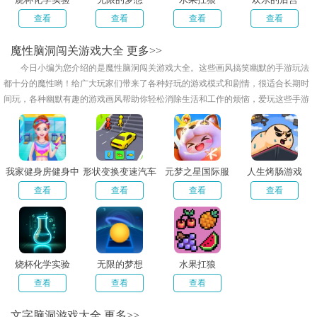
查看
查看
查看
查看
魔性脑洞闯关游戏大全
更多>>
今日小编为您介绍的是魔性脑洞闯关游戏大全。这些画风搞笑幽默的手游玩法
都十分的魔性哟！给广大玩家们带来了各种好玩的游戏模式和剧情，很适合长期时
间玩，各种幽默有趣的游戏画风帮助你轻松消除生活和工作的烦恼，爱玩这些手游
的赶快来本站点击下载吧！绝不容错过哟！
我家健身房健身中
形状变换变速汽车
元梦之星国际服
人生烤肠游戏
心
查看
查看
查看
查看
烧杯化学实验
无限的梦想
水果扛狼
查看
查看
查看
文字脑洞游戏大全
更多>>