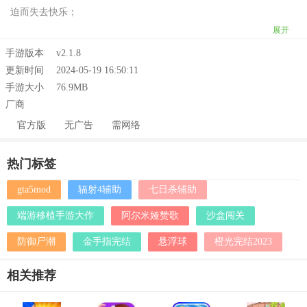
迫而失去快乐；
展开
手游版本
v2.1.8
更新时间
2024-05-19 16:50:11
手游大小
76.9MB
厂商
官方版
无广告
需网络
热门标签
gta5mod
辐射4辅助
七日杀辅助
端游移植手游大作
阿尔米娅赞歌
沙盒闯关
防御尸潮
金手指完结
悬浮球
橙光完结2023
相关推荐