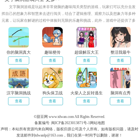
文字脑洞游戏是玩起来非常烧脑的趣味闯关类型的游戏，玩家们可以充分去发
挥自己的想象力和智慧来去进行闯关，结合了逻辑推理、观察力以及想象力等多种
元素，让玩家在解谜的过程中体验到无限的乐趣和挑战，此外，游戏中还提供了多
种道具和提示，帮助玩家更好地完成任务，小编给大家带来了文字脑洞游戏大全，
欢迎来下载体验吧！
你的脑洞真大
趣味梗传
超级解压大王
整活我最牛
查看
查看
查看
查看
汉字脑洞挑战
狗头保卫战
火柴人之反转逃生
脑洞有点秀
查看
查看
查看
查看
©甜豆网 www.tdwan.com All Rights Reserved.
备案编号: 闽ICP备2023013871号-1
网站地图
声明：本站所有资源均来自网络，版权归原公司及个人所有。如有版权问题，请及时
发送邮件到tdwanlp@163.com，我们在第一时间予以删除，谢谢！