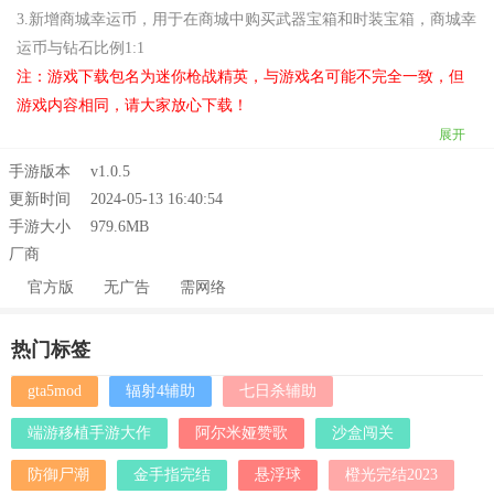
3.新增商城幸运币，用于在商城中购买武器宝箱和时装宝箱，商城幸
运币与钻石比例1:1
注：游戏下载包名为迷你枪战精英，与游戏名可能不完全一致，但
游戏内容相同，请大家放心下载！
展开
手游版本
v1.0.5
更新时间
2024-05-13 16:40:54
手游大小
979.6MB
厂商
官方版
无广告
需网络
热门标签
gta5mod
辐射4辅助
七日杀辅助
端游移植手游大作
阿尔米娅赞歌
沙盒闯关
防御尸潮
金手指完结
悬浮球
橙光完结2023