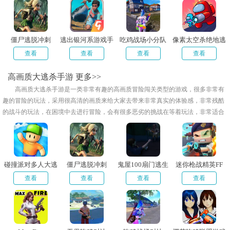
僵尸逃脱冲刺
逃出银河系游戏手
吃鸡战场小分队
像素太空杀绝地逃
机版
生内置MOD菜单
查看
查看
查看
查看
高画质大逃杀手游
更多>>
高画质大逃杀手游是一类非常有趣的高画质冒险闯关类型的游戏，很多非常有
趣的冒险的玩法，采用很高清的画质来给大家去带来非常真实的体验感，非常残酷
的战斗的玩法，在困境中去进行冒险，会有很多恶劣的挑战在等着玩法，非常适合
喜欢追求刺激的玩家，小编给大家带来了高画质大逃杀手游推荐，欢迎来下载试试
吧！
碰撞派对多人大逃
僵尸逃脱冲刺
鬼屋100扇门逃生
迷你枪战精英FF
杀
查看
查看
查看
查看