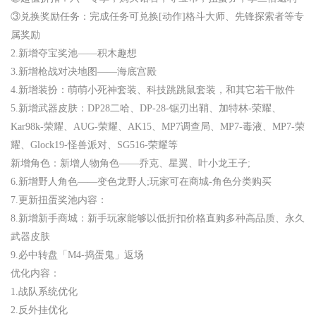
③兑换奖励任务：完成任务可兑换[动作]格斗大师、先锋探索者等专
属奖励
2.新增夺宝奖池——积木趣想
3.新增枪战对决地图——海底宫殿
4.新增装扮：萌萌小死神套装、科技跳跳鼠套装，和其它若干散件
5.新增武器皮肤：DP28二哈、DP-28-锯刃出鞘、加特林-荣耀、
Kar98k-荣耀、AUG-荣耀、AK15、MP7调查局、MP7-毒液、MP7-荣
耀、Glock19-怪兽派对、SG516-荣耀等
新增角色：新增人物角色——乔克、星翼、叶小龙王子;
6.新增野人角色——变色龙野人;玩家可在商城-角色分类购买
7.更新扭蛋奖池内容：
8.新增新手商城：新手玩家能够以低折扣价格直购多种高品质、永久
武器皮肤
9.必中转盘「M4-捣蛋鬼」返场
优化内容：
1.战队系统优化
2.反外挂优化