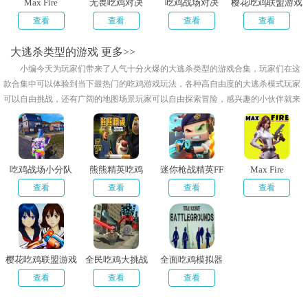
Max Fire
无畏吃鸡对决
吃鸡战场对决
樱花吃鸡联盟游戏
Battlegrounds
查看
查看
查看
查看
大逃杀类型的游戏
更多>>
小编今天为玩家们带来了人气十分火爆的大逃杀类型的游戏合集，玩家们在这
款合集中可以体验到当下最热门的吃鸡游戏玩法，各种高自由度的大逃杀模式玩家
可以自由挑战，还有广阔的地图场景玩家可以自由探索冒险，感兴趣的小伙伴就来
本站下载试玩吧！
吃鸡战场小分队
熊熊精英吃鸡
迷你枪战精英FF
Max Fire
Battlegrounds
查看
查看
查看
查看
樱花吃鸡联盟游戏
全民吃鸡大挑战
全面吃鸡模拟器
查看
查看
查看