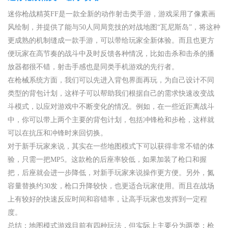
迷你枪战精英FF是一款全新的动作射击类手游，游戏采用了像素画
风绘制，并提供了能与50人同局竞技的对战地图“瓦尼斯岛”，将这种
更成熟的机制缝成一款手游，可以带给玩家全新体验。而且也更方
便玩家在高节奏的战斗中及时反馈各种情况，比如击杀和击杀的播
放器都很不错，射击手感也是同类手机游戏的先行者。
在枪械系统方面，我们可以先进入背包界面再玩，为自己设计不同
类型的背包计划，这样子可以帮助我们根据自己的需求快速改变战
斗模式，以应对游戏中不断变化的情况。例如，在一些近距离战斗
中，你可以带上两个主要的背包计划，包括冲锋枪和步枪，这样就
可以在抗压和冲锋时来回切换。
对于新手玩家来说，其实在一些地图模式下可以获得非常不错的体
验，只需一把MP5。这款枪的后座率较低，如果加装了枪口和握
把，后座就会进一步降低，对新手玩家来说操作更方便。另外，氮
容量替换约30发，枪口升降较快，也更适合玩家使用。而且在战场
上有较好的快速反应时间和容错率，让高手玩家也发挥到一定程
度。
总结：地图模式游戏目前有四种玩法，但实际上主要分为两类：枪