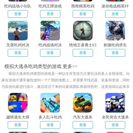
吃鸡战场小分队
吃鸡王牌游戏
熊熊精英吃鸡
迷你枪战精英FF
查看
查看
查看
查看
无畏吃鸡对决
吃鸡战场对决
绝地王者勇士63
刺激吃鸡求生
查看
查看
查看
查看
模拟大逃杀吃鸡类型的游戏
更多>>
模拟大逃杀吃鸡类型的游戏是一种以生存竞技为主要玩法的多人在线游戏。玩
家在游戏中通常被投放到一个广阔的地图上，并需要寻找武器、装备和资源，同时
与其他玩家进行战斗，最后存活下来的玩家或团队将获得胜利，这类游戏玩起来非
常刺激有趣，而且可以多人一起联机去玩，小编给大家带来了模拟大逃杀吃鸡类型
的游戏推荐，快来下载试试吧！
越狱逃生大师
多人乱斗吃鸡
汽车大逃杀
全民突击大逃杀
查看
查看
查看
查看