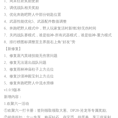
1、周末狂欢奖励更新
2、调优战队相关奖励
3、优化奔跑吧野人中部分钥匙位置
4、武器性能优化5、武器配件数值调整
6、奔跑吧野人模式中，野人玩家复活时新增2秒无伤时间
7、关闭战队赛模式，谁是狙神-所有武器模式，谁是狙神-重力模式
8、排行榜图标调整至主界面右上角“好友”旁
【新修复】
1、修复蒸汽英雄技能无伤害问题
2、修复无法退出战队问题
3、修复雨林神庙柱子上方点位
4、修复沙漠神殿宝剑上方点位
5、修复奔跑吧野人中流水滑梯
v1.0.9版本
新增内容：
1.欢聚六一活动
①欢聚六一打卡册：签到领取领取大葱、DP28-沧龙等专属奖励;
②超值折扣：六一专享，购买钻石，夺宝币，扭蛋券，享三倍返利