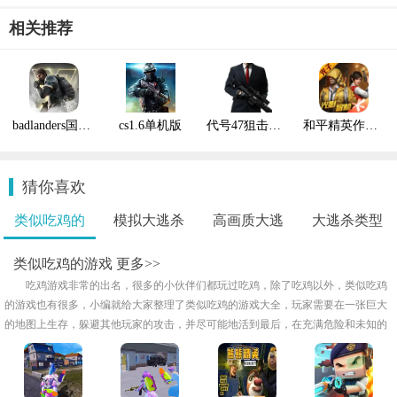
相关推荐
badlanders国际版
cs1.6单机版
代号47狙击满枪
和平精英作弊菜单
猜你喜欢
类似吃鸡的
模拟大逃杀
高画质大逃
大逃杀类型
游..
吃..
杀..
的..
类似吃鸡的游戏
更多>>
吃鸡游戏非常的出名，很多的小伙伴们都玩过吃鸡，除了吃鸡以外，类似吃鸡
的游戏也有很多，小编就给大家整理了类似吃鸡的游戏大全，玩家需要在一张巨大
的地图上生存，躲避其他玩家的攻击，并尽可能地活到最后，在充满危险和未知的
环境中探索，和其他玩家展开激烈的战斗，小编给大家整理了类似吃鸡的游戏合
集，感兴趣的朋友欢迎来下载试试吧！