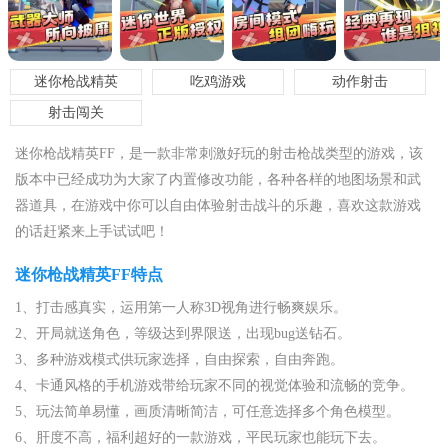
迷你枪战精英
吃鸡游戏
动作射击
射击闯关
迷你枪战精英FF，是一款非常刺激好玩的射击枪战类型的游戏，该
版本中已经成功为大家了内置修改功能，各种各样的地图场景和武
器道具，在游戏中你可以自由体验射击战斗的乐趣，喜欢这款游戏
的话赶紧来上手试试吧！
迷你枪战精英FF特点
1、打击感真实，运用第一人称3D视角进行畅爽娱乐。
2、开局就送角色，等级达到界限送，出现bug送钻石。
3、多种游戏模式供玩家选择，自由探索，自由奔跑。
4、卡通风格的手机游戏带给玩家不同的视觉体验和流畅的竞争。
5、玩法简单易懂，画质清晰简洁，可任意选择多个角色模型。
6、肝度不高，福利超好的一款游戏，平民玩家也能玩下去。