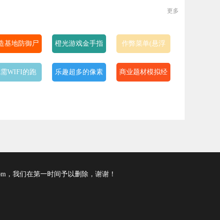
更多
造基地防御尸
橙光游戏金手指
作弊菜单(悬浮
潮的游戏
完结版
球)游戏
需WIFI的跑
乐趣超多的像素
商业题材模拟经
酷游戏
养成rpg手游
营手游合集
com，我们在第一时间予以删除，谢谢！