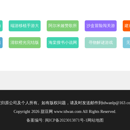
助
端游移植手游大
阿尔米娅赞歌所
沙盒冒险闯关游
建
作
有版本
戏合集
组
清软橙光完结版
海棠搜书小说网
寻物解谜游戏
无
游戏合集
(无弹窗免费网
络小说阅读)
原公司及个人所有。如有版权问题，请及时发送邮件到tdwanlp@163.
Copyright 2026 甜豆网 www.tdwan.com All Rights Reserved.
备案编号: 闽ICP备2023013871号-1
网站地图