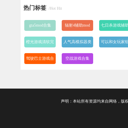
热门标签
/Hot Hit
gta5mod合集
辐射4辅助mod
七日杀游戏辅
推荐
工具合集
橙光游戏清软完
人气高模拟器类
可以和女玩家
结2023
型的手游
cp的手游
驾驶巴士游戏合
空战游戏合集
集
声明：本站所有资源均来自网络，版权归