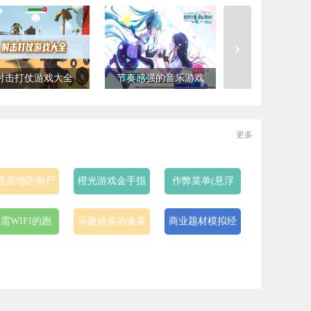
›
射击打仗游戏大全
节奏感强的音乐游戏
废土战斗冒险类游
更多
造基地防御尸
橙光游戏金手指
作弊菜单(悬浮
潮的游戏
完结版
球)游戏
需WIFI的跑
乐趣超多的像素
商业题材模拟经
酷游戏
养成rpg手游
营手游合集