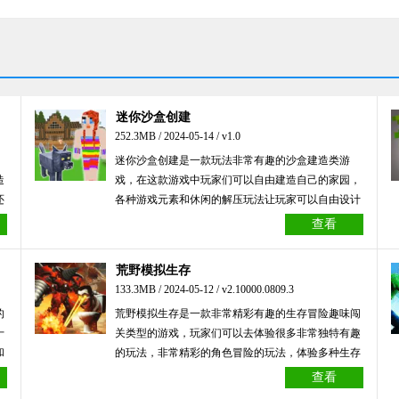
迷你沙盒创建
252.3MB / 2024-05-14 / v1.0
迷你沙盒创建是一款玩法非常有趣的沙盒建造类游
造
戏，在这款游戏中玩家们可以自由建造自己的家园，
还
各种游戏元素和休闲的解压玩法让玩家可以自由设计
自己的沙盒世界，感兴趣的玩家们就来本站下载体验
查看
吧！
荒野模拟生存
133.3MB / 2024-05-12 / v2.10000.0809.3
的
荒野模拟生存是一款非常精彩有趣的生存冒险趣味闯
十
关类型的游戏，玩家们可以去体验很多非常独特有趣
和
的玩法，非常精彩的角色冒险的玩法，体验多种生存
伴
体验，喜欢的朋友们欢迎来下载试试吧！
查看