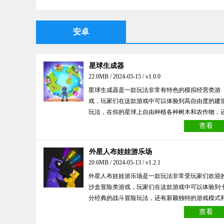
安卓
星球生成器
22.0MB / 2024-05-15 / v1.0.0
星球生成器是一款玩法非常有特色的模拟经营类游
戏，玩家们在这款游戏中可以体验到高自由度的建
玩法，在你的星球上自由种植各种树木和农作物，
可以收集各种资源建立起自己的家园并逐渐扩大规
查看
模，喜欢的小伙伴们不要错过！
外星人布娃娃游乐场
20.6MB / 2024-05-13 / v1.2.1
外星人布娃娃游乐场是一款玩法非常受玩家们欢迎
沙盒冒险类游戏，玩家们在这款游戏中可以体验到
分经典的战斗冒险玩法，还有新颖独特的游戏模式
精彩的逃脱内容带给玩家优质的体验，喜欢的小伙
查看
们不要错过！