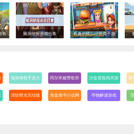
游戏
脑洞侦探游戏合集
有趣的模拟经营类手游
助
端游移植手游大
阿尔米娅赞歌所
沙盒冒险闯关游
建
作
有版本
戏合集
组
清软橙光完结版
海棠搜书小说网
寻物解谜游戏
无
游戏合集
(无弹窗免费网
络小说阅读)