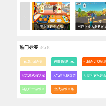
‹
美食烹饪类游戏
可以很多人联机的
热门标签
/Hot Hit
gta5mod合集
辐射4辅助mod
七日杀游戏辅
推荐
工具合集
橙光游戏清软完
人气高模拟器类
可以和女玩家
结2023
型的手游
cp的手游
驾驶巴士游戏合
空战游戏合集
集