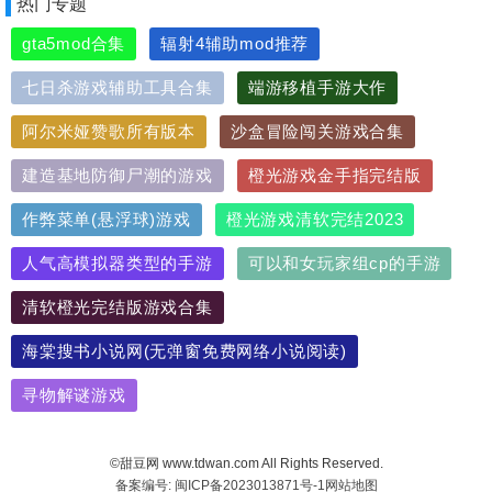
热门专题
gta5mod合集
辐射4辅助mod推荐
七日杀游戏辅助工具合集
端游移植手游大作
阿尔米娅赞歌所有版本
沙盒冒险闯关游戏合集
建造基地防御尸潮的游戏
橙光游戏金手指完结版
作弊菜单(悬浮球)游戏
橙光游戏清软完结2023
人气高模拟器类型的手游
可以和女玩家组cp的手游
清软橙光完结版游戏合集
海棠搜书小说网(无弹窗免费网络小说阅读)
寻物解谜游戏
©甜豆网 www.tdwan.com All Rights Reserved.
备案编号: 闽ICP备2023013871号-1
网站地图