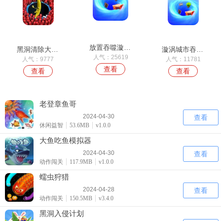
放置吞噬漩涡3D
黑洞清除大作战
漩涡城市吞噬摧毁一切
人气：25619
人气：9777
人气：11781
查看
查看
查看
老登章鱼哥
2024-04-30
查看
休闲益智
53.6MB
v1.0.0
大鱼吃鱼模拟器
2024-04-30
查看
动作闯关
117.9MB
v1.0.0
蠕虫狩猎
2024-04-28
查看
动作闯关
150.5MB
v3.4.0
黑洞入侵计划