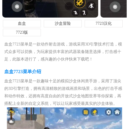
血盒
沙盒冒险
7723汉化
7723版
血盒7723菜单是一款动作射击游戏，游戏采用3D引擎技术打造，模
式众多可以切换，为玩家提供丰富的武器装备随意选择，打击感十
足，此版本进行了，感兴趣的小伙伴快来下载吧！
血盒7723菜单介绍
血盒7723菜单是一款趣味十足的模拟沙盒休闲类手游，采用了顶尖
的3D引擎打造，拥有高清精致的游戏画质和场景，出色的打击手感
和动作特效，还拥有高度自由的开放式沙盒地图世界等你探索，再
搭配上全新的自定义系统，可以让玩家感受最真实的沙盒体验。