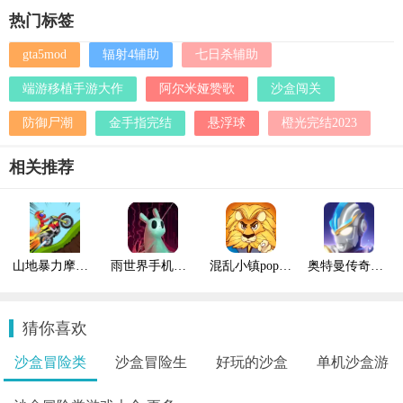
热门标签
gta5mod
辐射4辅助
七日杀辅助
端游移植手游大作
阿尔米娅赞歌
沙盒闯关
防御尸潮
金手指完结
悬浮球
橙光完结2023
相关推荐
山地暴力摩托达人
雨世界手机版含(DLC)
混乱小镇popuv游戏
奥特曼传奇英雄叶烸原创4399最新版
猜你喜欢
沙盒冒险类
沙盒冒险生
好玩的沙盒
单机沙盒游
游..
存..
冒..
戏..