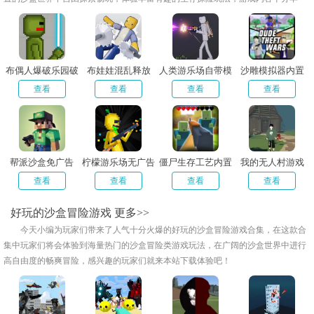
富，喜欢这类游戏的话快来本站下载吧！
布偶人爆破乐园破
布娃娃混乱释放
人类游乐场自带模
沙雕模拟器内置
解版
组版
查看
查看
查看
查看
帮派沙盒免广告
柠檬游乐场无广告
僵尸生存工艺内置
我的无人村游戏
版
功能菜单最新版
查看
查看
查看
查看
好玩的沙盒冒险游戏
更多>>
今天小编为玩家们带来了人气十分火爆的好玩的沙盒冒险游戏合集，在这款合
集中玩家们将会体验到海量热门的沙盒冒险类游戏玩法，在广阔的沙盒世界中进行
高自由度的畅爽冒险，感兴趣的玩家们就来本站下载体验吧！