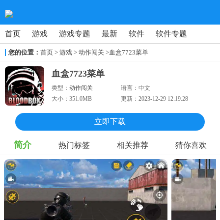
首页
游戏
游戏专题
最新
软件
软件专题
您的位置：
首页
>
游戏
> 动作闯关
>血盒7723菜单
血盒7723菜单
类型：
动作闯关
语言：
中文
大小：
351.0MB
更新：
2023-12-29 12:19:28
立即下载
简介
热门标签
相关推荐
猜你喜欢