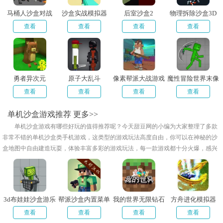
马桶人沙盒对战
沙盒实战模拟器
后室沙盒2
物理拆除沙盒3D
查看
查看
查看
查看
勇者异次元
原子大乱斗
像素帮派大战游戏
魔性冒险世界末像
素
查看
查看
查看
查看
单机沙盒游戏推荐
更多>>
单机沙盒游戏有哪些好玩的值得推荐呢？今天甜豆网的小编为大家整理了多款
非常不错的单机沙盒类手机游戏，这类型的游戏玩法高度自由，你可以在神秘的沙
盒地图中自由建造玩耍，体验丰富多彩的游戏玩法，每一款游戏都十分火爆，感兴
趣的小伙伴快来下载玩耍吧！
3d布娃娃沙盒游乐
帮派沙盒内置菜单
我的世界无限钻石
方舟进化模拟器
场无广告
最新版
版
查看
查看
查看
查看