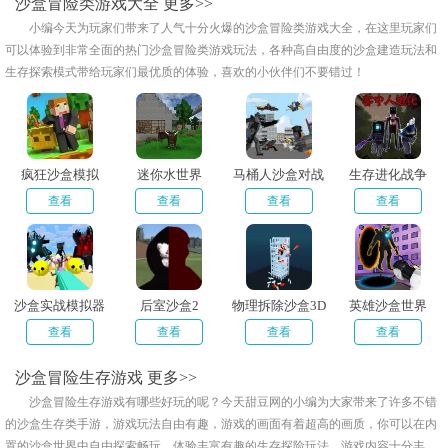
沙盒冒险类游戏大全
更多>>
小编今天为玩家们带来了人气十分火爆的沙盒冒险类游戏大全，在这里玩家们
可以体验到非常全面的热门沙盒冒险类游戏玩法，各种高自由度的沙盒建造玩法和
生存探索模式带给玩家们最优质的体验，喜欢的小伙伴们不要错过！
疯狂沙盒模拟
迷你水世界
马桶人沙盒对战
生存进化战争
查看
查看
查看
查看
沙盒实战模拟器
后室沙盒2
物理拆除沙盒3D
英雄沙盒世界
查看
查看
查看
查看
沙盒冒险生存游戏
更多>>
沙盒冒险生存游戏有哪些好玩的呢？今天甜豆网的小编为大家带来了许多不错
的沙盒生存类手游，游戏玩法自由有趣，游戏的画面有着超高的画质，你可以在内
置的沙盒世界中自由探索畅玩，体验丰富有趣的生存探险玩法，游戏内容十分丰