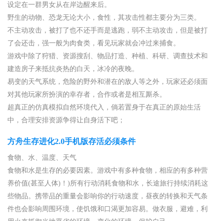
设定在一群男女从在岸边醒来后。
野生的动物、恐龙无论大小，食性，其攻击性都主要分为三类。
不主动攻击，被打了也不还手而是逃跑，弱不主动攻击，但是被打
了会还击，强一般为肉食类，看见玩家就会冲过来捕食。
游戏中除了狩猎、资源搜刮、物品打造、种植、科研、调查技术和
建造房子来抵抗炎热的白天，冰冷的夜晚。
易变的天气系统，危险的野外和潜在的敌人等之外，玩家还必须面
对其他玩家所扮演的幸存者，合作或者是相互厮杀。
超真正的仿真模拟自然环境代入，倘若置身于在真正的原始生活
中，合理安排资源争得让自身活下吧；
方舟生存进化2.0手机版存活必须条件
食物、水、温度、天气
食物和水是生存的必要因素。游戏中有多种食物，相应的有多种营
养价值(甚至人体)！)所有行动消耗食物和水，长途旅行持续消耗这
些物品。携带品的重量会影响你的行动速度，昼夜的转换和天气条
件也会影响周围环境，使饥饿和口渴更加容易。做衣服，避难，利