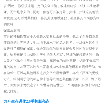
窃;因此，你必须建起一定的安全措施，或建造建筑，或安排生物看
守。死亡是永久的，同时，你也可以被打晕，抓捕，并强迫其他玩
家食用;还可以对其抽血，将其粪便用以施肥，甚至将其作为你宠物
的食料!
探索及发现
方舟的神秘性在它令人敬畏又极其壮观的环境，包含了众多自然及
非自然的世界构造，地上地下及水下的庞大世界。一旦你对这个世
界进行了相应的探索，你会发现你的探索日记会及时的在游戏中更
新。这些日记是由ARK世界中的先人所写，详细的记录着各种生物
以及ARK这个世界的背景故事。拓展你的ARK日记，记录下你感兴
趣的地点，甚至可以制作出罗盘或GPS来给其他玩家来提供帮助。你
在游戏中可以与其他玩家进行文字或语音聊天，亦或长距离的无线
方式。绘制属于你的标志牌来引导或迷惑其他的玩家...以及...到了最
后，你如何来对抗这个ARK世界的造世主?一个明确的游戏结局早已
被安排好。
方舟生存进化2.0手机版亮点