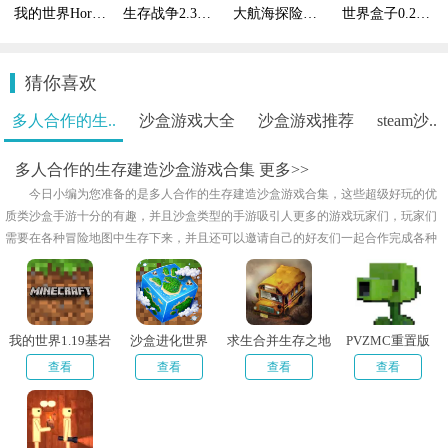
我的世界HornyCraft
生存战争2.3扩展版远古之旅
大航海探险物语
世界盒子0.22.9全物品解锁
猜你喜欢
多人合作的生..
沙盒游戏大全
沙盒游戏推荐
steam沙..
多人合作的生存建造沙盒游戏合集
更多>>
今日小编为您准备的是多人合作的生存建造沙盒游戏合集，这些超级好玩的优
质类沙盒手游十分的有趣，并且沙盒类型的手游吸引人更多的游戏玩家们，玩家们
需要在各种冒险地图中生存下来，并且还可以邀请自己的好友们一起合作完成各种
地图的任务，无广告并且不需要花钱充值，喜欢的赶快来本站点击下载吧！
我的世界1.19基岩
沙盒进化世界
求生合并生存之地
PVZMC重置版
版
查看
查看
查看
查看