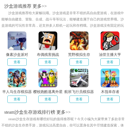
沙盒游戏推荐
更多>>
沙盒游戏推荐给大家畅玩哦。沙盒游戏是非常不错的高自由度游戏，在游戏中
能够自由建造、冒险、合成、战斗等等玩法，能够建造属于自己的游戏世界哦。沙
盒游戏的可玩性非常高，还支持多人联机一起玩和存档哦。沙盒游戏没有固定的玩
法，一起由玩家进行创造哦。沙盒游戏玩法很自由很随意，玩家可以在其中尽情享
受探索和创造的乐趣。
像素沙盒派对
布偶残害挑战
荒野模拟生存
油管主播大亨
查看
查看
查看
查看
半人马生存模拟器
樱校跑酷逃离外星
航班飞行员模拟器
木筏幸存者
人
3D
查看
查看
查看
查看
steam沙盒生存游戏排行榜
更多>>
steam沙盒生存游戏有哪些好玩的值得推荐呢？今天小编为大家带来了多款非常
不错的沙盒生存类手游，游戏玩法高度自由，你可以置身在其中尽情建造探索，体