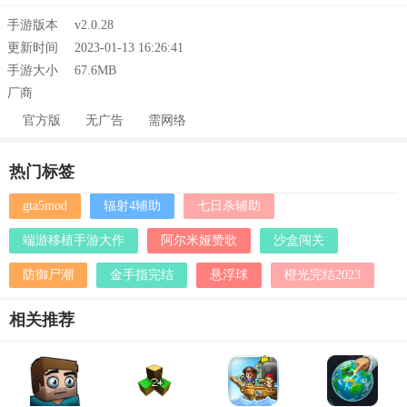
手游版本
v2.0.28
更新时间
2023-01-13 16:26:41
手游大小
67.6MB
厂商
官方版
无广告
需网络
热门标签
gta5mod
辐射4辅助
七日杀辅助
端游移植手游大作
阿尔米娅赞歌
沙盒闯关
防御尸潮
金手指完结
悬浮球
橙光完结2023
相关推荐