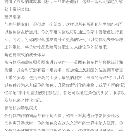
提供了终极的成就和目标，一旦击杀他们，这些部落和宠物也将收
获丰富的奖励。
建设部落
与你的朋友们一起创建一个部落，这样你所有所驯化的生物也都可
以被你盟友所运用。你的部落同盟也可以通过你家中复活点进行复
活。同时，将你的部落盟友提升至更高的级别可以使你免去些管理
上的重担。将关键物品及暗号分配出去来建设你的部落吧。
角色扮演式的成长体系
所有物品都需依照蓝图来进行制作――蓝图有着多样的数据统计和
质量，并会对资源有着一定要求。更加偏远及残酷的位置拥有者更
上乘的资源：包括最高的山脉，最黑的洞穴，最深的海洋!你可以通
过各种行为来升级你的角色，升级你所驯化的生物，或学习新的“记
忆印记”来不用蓝图便制造物品。你还可以通过角色的头发，眼睛以
及肤色来个性化自己。
超硬核的游戏模式
任何你制作的物品都有个耐久度，如果不对其进行修复便会耗尽。
当你离开游戏时，你的角色会在这永久运行的世界中陷入沉睡。你
的物品会被安置在货箱中或角色的身上。任何事物可以被捡起，偷