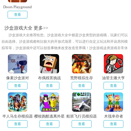
Doors Playground
查看
沙盒游戏大全
更多>>
沙盒游戏大全推荐给您。沙盒游戏大全中都是沙盒类型的游戏哦，玩家们可以
自由选择。沙盒游戏都有比较大的开放式场景，可以进行自定义玩法和开设房间模
拟等等，沙盒游戏中还可以创造事物来改变改造世界哦！沙盒游戏这类游戏非常休
闲，而且也需要很强的扩散性思维，沙盒游戏中玩家们可以通过伐木、挖矿、捕猎
等方式获取资源，并通过合成系统打造武器和工具，欢迎喜欢玩沙盒建造类型有的
朋友来体验，下面还有很多优秀的沙盒游戏等你来玩。
像素沙盒派对
布偶残害挑战
荒野模拟生存
油管主播大亨
查看
查看
查看
查看
半人马生存模拟器
樱校跑酷逃离外星
航班飞行员模拟器
木筏幸存者
人
3D
查看
查看
查看
查看