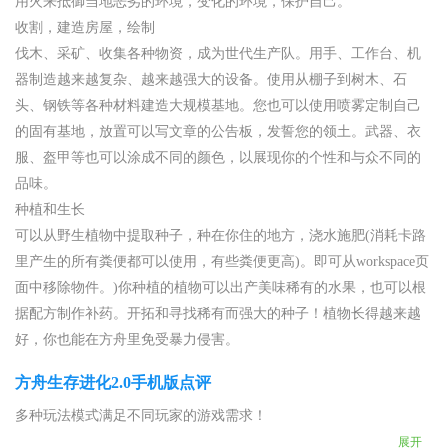
用火来抵御当地恶劣的环境，变化的环境，保护自己。
收割，建造房屋，绘制
伐木、采矿、收集各种物资，成为世代生产队。用手、工作台、机
器制造越来越复杂、越来越强大的设备。使用从棚子到树木、石
头、钢铁等各种材料建造大规模基地。您也可以使用喷雾定制自己
的固有基地，放置可以写文章的公告板，发誓您的领土。武器、衣
服、盔甲等也可以涂成不同的颜色，以展现你的个性和与众不同的
品味。
种植和生长
可以从野生植物中提取种子，种在你住的地方，浇水施肥(消耗卡路
里产生的所有粪便都可以使用，有些粪便更高)。即可从workspace页
面中移除物件。)你种植的植物可以出产美味稀有的水果，也可以根
据配方制作补药。开拓和寻找稀有而强大的种子！植物长得越来越
好，你也能在方舟里免受暴力侵害。
方舟生存进化2.0手机版点评
多种玩法模式满足不同玩家的游戏需求！
展开