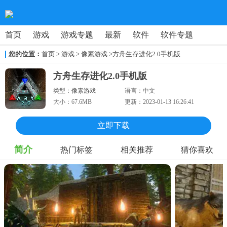
首页
游戏
游戏专题
最新
软件
软件专题
您的位置：
首页
>
游戏
> 像素游戏
>方舟生存进化2.0手机版
方舟生存进化2.0手机版
类型：
像素游戏
语言：
中文
大小：
67.6MB
更新：
2023-01-13 16:26:41
立即下载
简介
热门标签
相关推荐
猜你喜欢