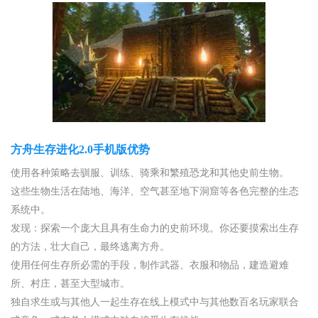
方舟生存进化2.0手机版优势
使用各种策略去驯服、训练、骑乘和繁殖恐龙和其他史前生物。
这些生物生活在陆地、海洋、空气甚至地下洞窟等各色完整的生态
系统中。
发现：探索一个庞大且具有生命力的史前环境。你还要摸索出生存
的方法，壮大自己，最终逃离方舟。
使用任何生存所必需的手段，制作武器、衣服和物品，建造避难
所、村庄，甚至大型城市。
独自求生或与其他人一起生存在线上模式中与其他数百名玩家联合