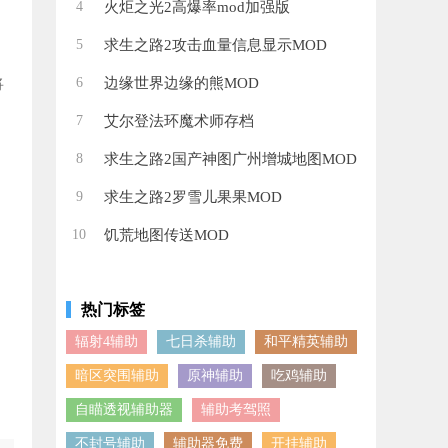
4
火炬之光2高爆率mod加强版
5
求生之路2攻击血量信息显示MOD
6
边缘世界边缘的熊MOD
将
7
艾尔登法环魔术师存档
8
求生之路2国产神图广州增城地图MOD
9
求生之路2罗雪儿果果MOD
10
饥荒地图传送MOD
热门标签
辐射4辅助
七日杀辅助
和平精英辅助
暗区突围辅助
原神辅助
吃鸡辅助
自瞄透视辅助器
辅助考驾照
不封号辅助
辅助器免费
开挂辅助