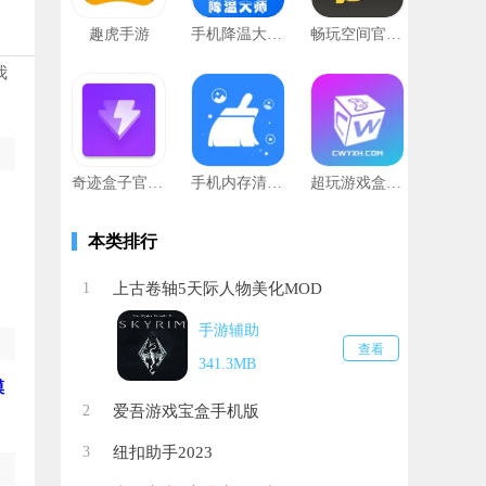
趣虎手游
手机降温大师神器
畅玩空间官网版
我
奇迹盒子官网版
手机内存清理工具
超玩游戏盒子最新版
本类排行
1
上古卷轴5天际人物美化MOD
手游辅助
查看
341.3MB
模
2
爱吾游戏宝盒手机版
3
纽扣助手2023