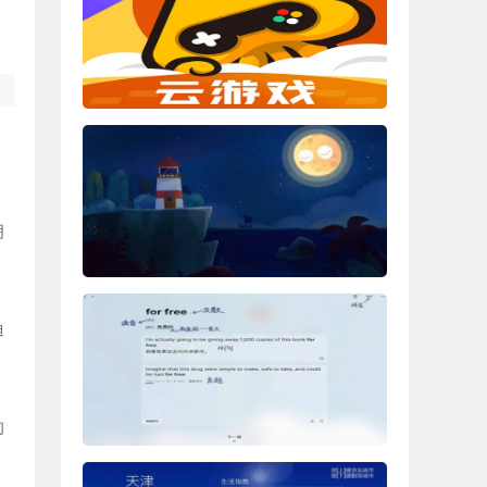
拥
迪
的