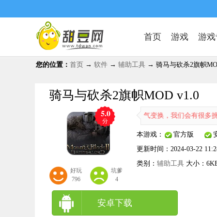
首页
游戏
游戏
您的位置：
首页
→
软件
→
辅助工具
→ 骑马与砍杀2旗帜MOD 
骑马与砍杀2旗帜MOD v1.0
5.0
D工具，融入了很多最新的新元素，随机天气变换，我们会有很多挑战内容
分
本游戏：
官方版
更新时间：
2024-03-22 11:2
类别：
辅助工具
大小：
6K
好玩
坑爹
796
4
安卓下载