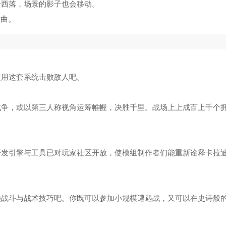
升西落，场景的影子也会移动。
插曲。
运用这套系统击败敌人吧。
战争，或以第三人称视角运筹帷幄，决胜千里。战场上上成百上千个
开发引擎与工具已对玩家社区开放，使模组制作者们能重新诠释卡拉
磋战斗与战术技巧吧。你既可以参加小规模遭遇战，又可以在史诗般