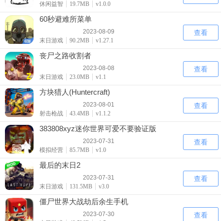
休闲益智
19.7MB
v1.0.0
60秒避难所菜单
2023-08-09
查看
末日游戏
90.2MB
v1.27.1
丧尸之路收割者
2023-08-08
查看
末日游戏
23.0MB
v1.1
方块猎人(Huntercraft)
2023-08-01
查看
射击枪战
43.4MB
v1.1.2
383808xyz迷你世界可爱不要验证版
2023-07-31
查看
模拟经营
85.7MB
v1.0
最后的末日2
2023-07-31
查看
末日游戏
131.5MB
v3.0
僵尸世界大战劫后余生手机
2023-07-30
查看