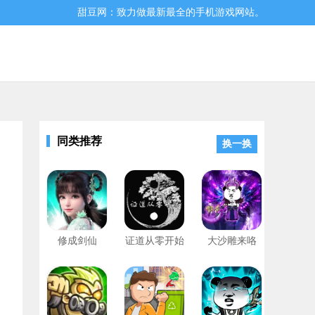
甜豆网：致力做最新最全的手机游戏网站。
同类推荐
换一换
验到十分还原的假面骑士中的变身过程，还有完没的
修成剑仙
证道从零开始
大沙雕来咯