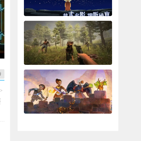
游
>
以
假