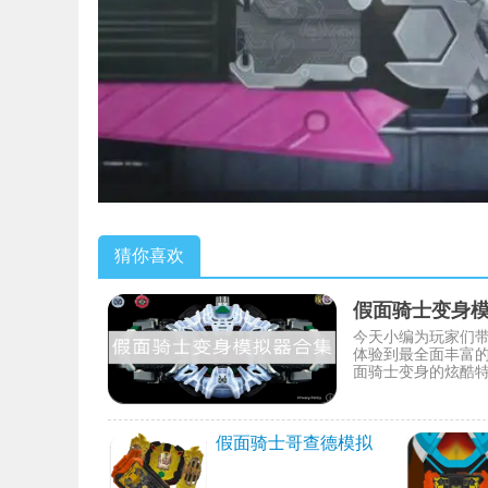
猜你喜欢
假面骑士变身
今天小编为玩家们
体验到最全面丰富
面骑士变身的炫酷
假面骑士哥查德模拟
器