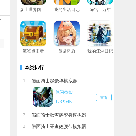
废土世界国际服
我的生活日记
练气十万年
变
海盗点击者
童话奇旅
我的江湖日记
本类排行
1
假面骑士超豪华模拟器
休闲益智
查看
123.9MB
2
假面骑士歌查德变身模拟器
3
假面骑士哥查德腰带模拟器