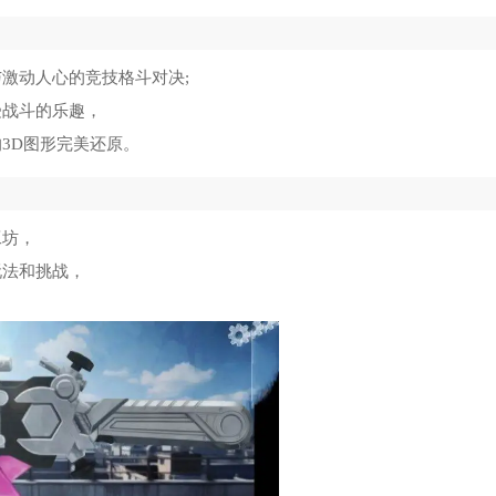
激动人心的竞技格斗对决;
受战斗的乐趣，
3D图形完美还原。
工坊，
玩法和挑战，
。