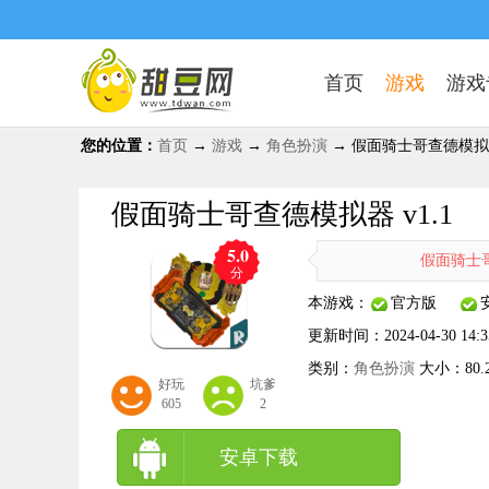
首页
游戏
游戏
您的位置：
首页
→
游戏
→
角色扮演
→ 假面骑士哥查德模拟器 
假面骑士哥查德模拟器 v1.1
5.0
假面骑士哥查德模
分
本游戏：
官方版
更新时间：
2024-04-30 14:3
类别：
角色扮演
大小：
80
好玩
坑爹
605
2
安卓下载