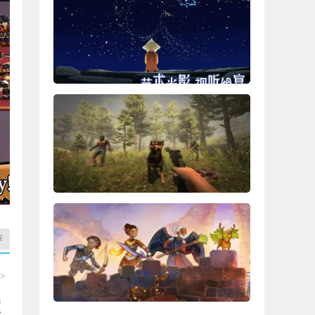
荐
>
游
爱