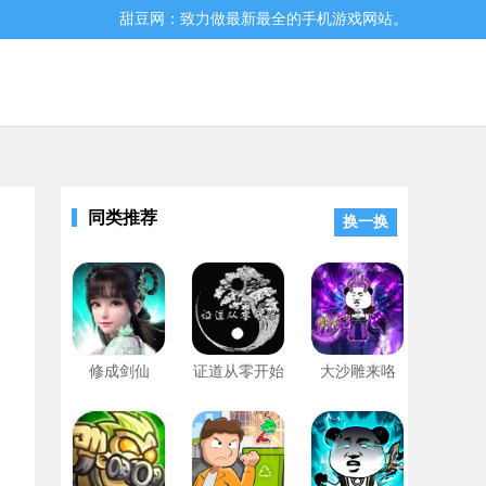
甜豆网：致力做最新最全的手机游戏网站。
同类推荐
换一换
手游的话快来本站下载玩耍吧！
修成剑仙
证道从零开始
大沙雕来咯