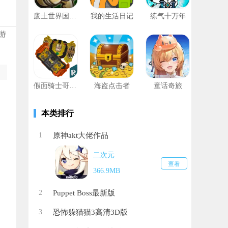
废土世界国际服
我的生活日记
练气十万年
游
假面骑士哥查德模拟器
海盗点击者
童话奇旅
本类排行
1
原神akt大佬作品
二次元
查看
366.9MB
2
Puppet Boss最新版
3
恐怖躲猫猫3高清3D版