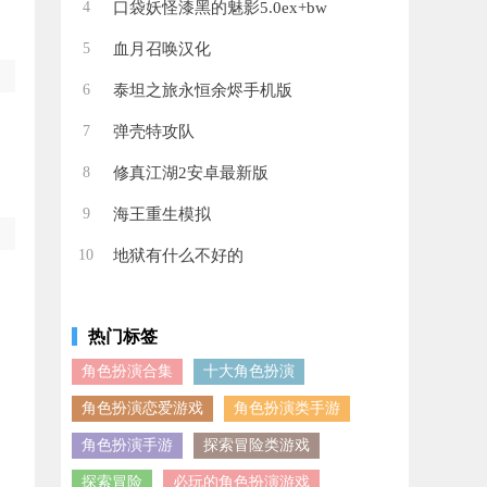
4
口袋妖怪漆黑的魅影5.0ex+bw
5
血月召唤汉化
6
泰坦之旅永恒余烬手机版
7
弹壳特攻队
8
修真江湖2安卓最新版
9
海王重生模拟
10
地狱有什么不好的
热门标签
角色扮演合集
十大角色扮演
角色扮演恋爱游戏
角色扮演类手游
角色扮演手游
探索冒险类游戏
探索冒险
必玩的角色扮演游戏