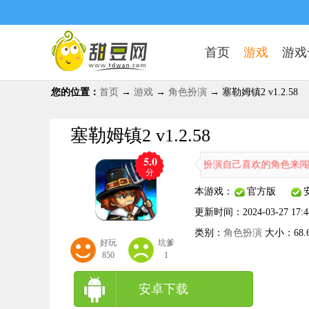
首页
游戏
游戏
您的位置：
首页
→
游戏
→
角色扮演
→ 塞勒姆镇2 v1.2.58
塞勒姆镇2 v1.2.58
5.0
游，游戏中的角色十分丰富，你可以选择扮演自己喜欢的角色来闯关冒险，
分
本游戏：
官方版
更新时间：
2024-03-27 17:4
类别：
角色扮演
大小：
68
好玩
坑爹
850
1
安卓下载