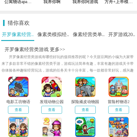
公寓物语apartmentstory安卓版
我养你啊
我养你阿游戏
方舟+上帝模式无限恐龙
猜你喜欢
开罗像素经营..
像素类模拟经..
像素经营类单..
开罗游戏20..
开罗像素经营类游戏
更多>>
开罗像素经营类游戏有哪些好玩的值得推荐的呢？今天甜豆网的小编为大家带
来了多款非常不错的像素经营类手游，游戏玩法简单有趣，丰富有趣的游戏关卡带
你体验各种趣味经营玩法，游戏的任务关卡十分丰富，每一款都非常好玩，感兴趣
的话快来下载试试看吧！
电影工坊物语
发现动物公园
探险顽皮动物园
冒险村物语2
查看
查看
查看
查看