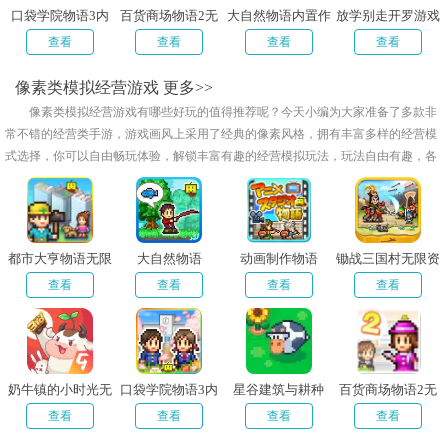
口袋学院物语3内
百货商场物语2无
大自然物语内置作
放学别走开罗游戏
置debug
限金币版
弊菜单
汉化版
查看
查看
查看
查看
像素类模拟经营游戏
更多>>
像素类模拟经营游戏有哪些好玩的值得推荐呢？今天小编为大家准备了多款非
常不错的经营类手游，游戏画风上采用了经典的像素风格，拥有丰富多样的经营模
式选择，你可以自由畅玩体验，解锁丰富有趣的经营模拟玩法，玩法自由有趣，各
种各样的经营方式欢迎大家来体验玩耍，有兴趣的话快来甜豆网下载玩耍吧！
都市大亨物语无限
大自然物语
动画制作物语
锄战三国村无限资
金币研究点
源版
查看
查看
查看
查看
奶牛镇的小时光无
口袋学院物语3内
星谷建筑与耕种
百货商场物语2无
限金币版
置debug
限金币版
查看
查看
查看
查看