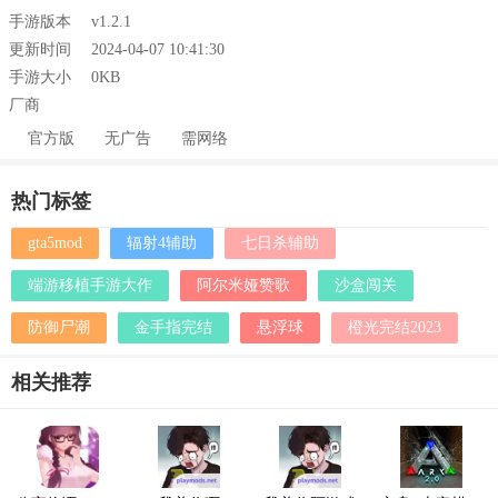
手游版本
v1.2.1
更新时间
2024-04-07 10:41:30
手游大小
0KB
厂商
官方版
无广告
需网络
热门标签
gta5mod
辐射4辅助
七日杀辅助
端游移植手游大作
阿尔米娅赞歌
沙盒闯关
防御尸潮
金手指完结
悬浮球
橙光完结2023
相关推荐