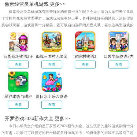
像素经营类单机游戏
更多>>
像素经营类单机游戏有哪些好玩的值得推荐的呢？今天小编为大家带来了几款
非常棒的像素经营类手游，游戏玩法简单好上手，各种趣味好玩的经营玩法任你随
意尝试玩耍，游戏画风十分精美，还可以自由选择闯关模式哦，喜欢这类型游戏的
话快来本站下载试试吧！
百货商场物语2正
锄战三国村无限金
冒险村物语2
口袋学院物语3内
常版
币版
置debug
查看
查看
查看
查看
星谷建筑与耕种
夏日水上乐园物语
内置作弊菜单
查看
查看
开罗游戏2024新作大全
更多>>
今日小编为您介绍的是开罗游戏2024新作大全。这些优质的趣味游戏剧情十分
的有趣，玩家们可以很好的轻松解锁各种游戏关卡，经典像素的游戏画风吸引了超