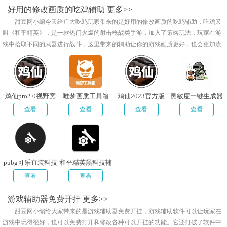
好用的修改画质的吃鸡辅助
更多>>
甜豆网小编今天给广大吃鸡玩家带来的是好用的修改画质的吃鸡辅助，吃鸡又
叫《和平精英》，是一款热门火爆的射击枪战类手游，加入了策略玩法，玩家在游
戏中拾取不同的武器进行战斗，这里带来的辅助让你的游戏画质更好，也会更加流
畅哦，喜欢的朋友们快来下载吧！
鸡仙pro2.0视野宽
唯梦画质工具箱
鸡仙2023官方版
灵敏度一键生成器
阔2023
1.7.0最新版
查看
查看
查看
查看
pubg可乐直装科技
和平精英黑科技辅
辅助
助器安全版
查看
查看
游戏辅助器免费开挂
更多>>
甜豆网小编给大家带来的是游戏辅助器免费开挂，游戏辅助软件可以让玩家在
游戏中玩得很好，也可以免费打开和修改各种可以开挂的功能。它还打破了软件中