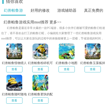
猜你喜欢
幻兽帕鲁游
好用的修改
游戏辅助器
真正免费的
戏..
画..
免..
游..
幻兽帕鲁游戏实用mod推荐
更多>>
幻兽帕鲁是最近非常火爆的一款PC端游，很多小伙伴们都被可爱的帕鲁们给迷
住了，谁不喜欢会打工的帕鲁们呢，小编就给大家整理了一些幻兽帕鲁游戏实用
mod推荐，可以让大家在游玩的过程中的体验能够更上一层楼，节省游戏的时间，
让游戏更具有挑战性和趣味性，喜欢的小伙伴们欢迎来下载试试吧！
幻兽帕鲁怪物猎人
幻兽帕鲁粉碎机可
幻兽帕鲁小地图
幻兽帕鲁玉藻狐掉
雄火龙外观MOD
以生产金属矿MOD
MOD
落所有帕鲁球MOD
查看
查看
查看
查看
幻兽帕鲁随时随地
幻兽帕鲁更快的配
永远快速传送MOD
种MOD
查看
查看