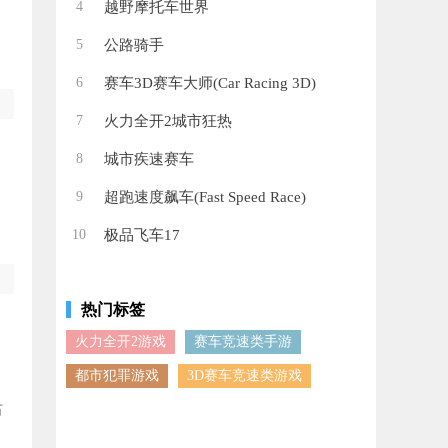
4
越野摩托车世界
5
公路骑手
6
赛车3D赛车大师(Car Racing 3D)
7
火力全开2城市狂热
8
城市疾速赛车
9
超跑速度飙车(Fast Speed Race)
10
极品飞车17
热门标签
图
火力全开2游戏
赛车竞速类手游
都市犯罪游戏
3D赛车竞速类游戏
。
右