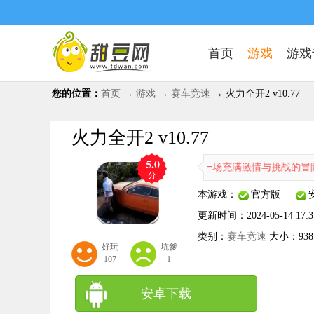
首页
游戏
游戏
您的位置：
首页
→
游戏
→
赛车竞速
→ 火力全开2 v10.77
火力全开2 v10.77
5.0
火力全开2其实这款游戏更像是一场充满激情与挑战的冒险之旅，而非
分
本游戏：
官方版
更新时间：
2024-05-14 17:3
类别：
赛车竞速
大小：
93
好玩
坑爹
107
1
安卓下载