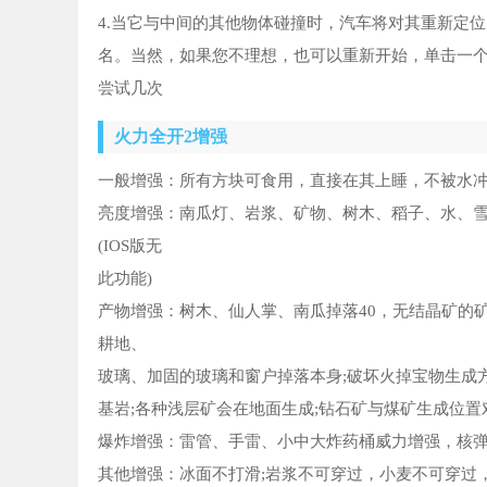
4.当它与中间的其他物体碰撞时，汽车将对其重新定
名。当然，如果您不理想，也可以重新开始，单击一
尝试几次
火力全开2增强
一般增强：所有方块可食用，直接在其上睡，不被水冲走
亮度增强：南瓜灯、岩浆、矿物、树木、稻子、水、雪
(IOS版无
此功能)
产物增强：树木、仙人掌、南瓜掉落40，无结晶矿的矿
耕地、
玻璃、加固的玻璃和窗户掉落本身;破坏火掉宝物生成
基岩;各种浅层矿会在地面生成;钻石矿与煤矿生成位置
爆炸增强：雷管、手雷、小中大炸药桶威力增强，核弹
其他增强：冰面不打滑;岩浆不可穿过，小麦不可穿过