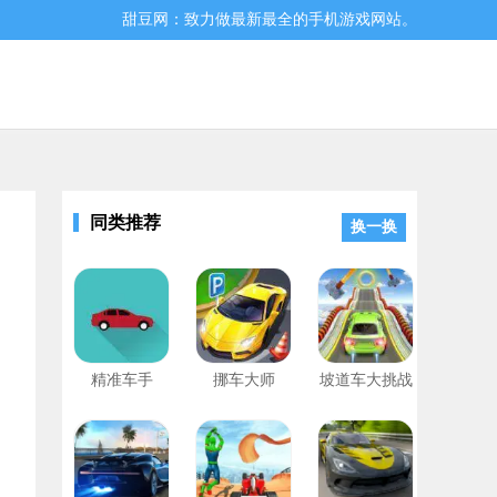
甜豆网：致力做最新最全的手机游戏网站。
同类推荐
换一换
战斗，收获超乎寻常的枪战快感,感兴趣的朋友就来本站下载吧.
精准车手
挪车大师
坡道车大挑战