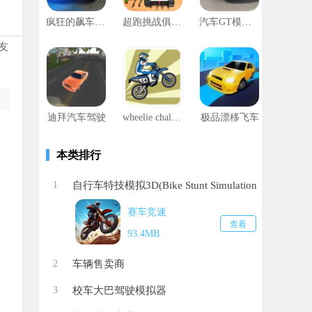
疯狂的飙车速度
超跑挑战俱乐部
汽车GT模拟器
友
迪拜汽车驾驶
wheelie challenge翘头游戏
极品漂移飞车
。
本类排行
1
自行车特技模拟3D(Bike Stunt Simulation
3D)
赛车竞速
查看
93.4MB
2
车辆售卖商
3
校车大巴驾驶模拟器