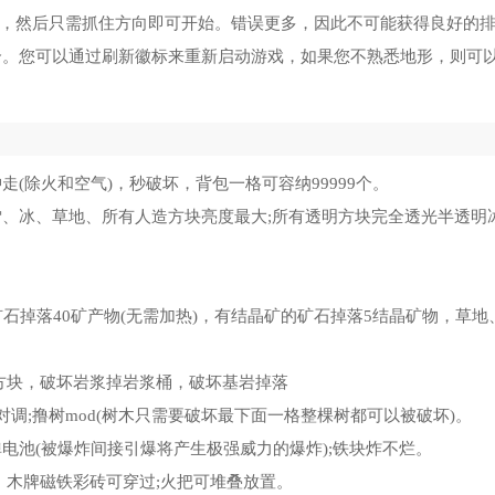
位，然后只需抓住方向即可开始。错误更多，因此不可能获得良好的
个。您可以通过刷新徽标来重新启动游戏，如果您不熟悉地形，则可
(除火和空气)，秒破坏，背包一格可容纳99999个。
、冰、草地、所有人造方块亮度最大;所有透明方块完全透光半透明
石掉落40矿产物(无需加热)，有结晶矿的矿石掉落5结晶矿物，草地
方块，破坏岩浆掉岩浆桶，破坏基岩掉落
对调;撸树mod(树木只需要破坏最下面一格整棵树都可以被破坏)。
电池(被爆炸间接引爆将产生极强威力的爆炸);铁块炸不烂。
，木牌磁铁彩砖可穿过;火把可堆叠放置。