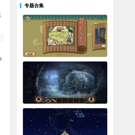
专题合集
排
以
冰
、