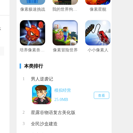
像素极速挑战
我的世界狗熊岭怪谈模组
像素星舰
体
培养像素兽大师
像素冒险世界
小小像素人
本类排行
1
男人逆袭记
模拟经营
查看
25.0MB
2
星露谷物语复古美化版
3
全民沙盒建造