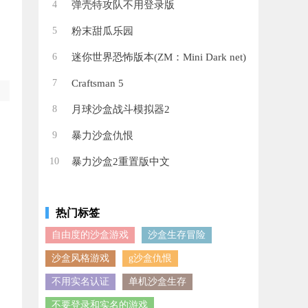
4
弹壳特攻队不用登录版
5
粉末甜瓜乐园
6
迷你世界恐怖版本(ZM：Mini Dark net)
7
Craftsman 5
8
月球沙盒战斗模拟器2
9
暴力沙盒仇恨
10
暴力沙盒2重置版中文
热门标签
自由度的沙盒游戏
沙盒生存冒险
沙盒风格游戏
g沙盒仇恨
不用实名认证
单机沙盒生存
不要登录和实名的游戏