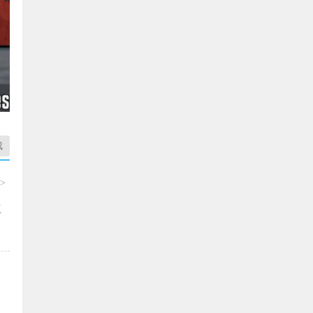
戏
>
名
赢