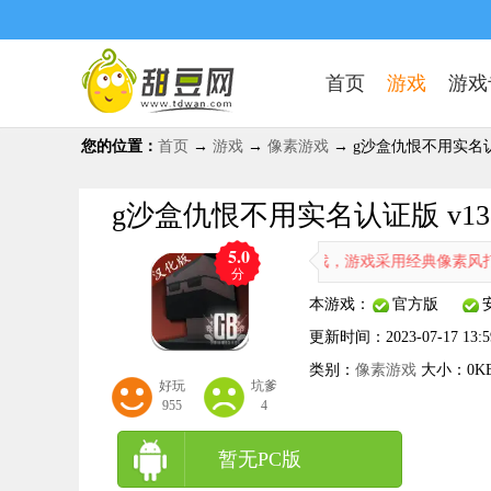
首页
游戏
游戏
您的位置：
首页
→
游戏
→
像素游戏
→ g沙盒仇恨不用实名认证版
g沙盒仇恨不用实名认证版 v13.
5.0
版是一款备受欢迎的沙盒射击冒险游戏，游戏采用经典像素风打造，玩家
分
本游戏：
官方版
更新时间：
2023-07-17 13:5
类别：
像素游戏
大小：
0K
好玩
坑爹
955
4
暂无PC版