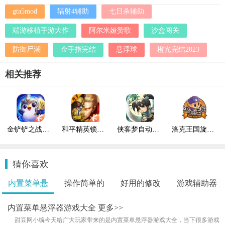
gta5mod
辐射4辅助
七日杀辅助
端游移植手游大作
阿尔米娅赞歌
沙盒闯关
防御尸潮
金手指完结
悬浮球
橙光完结2023
相关推荐
金铲铲之战开局1000金币辅助
和平精英锁头透视自瞄辅助
侠客梦自动日常副本多功能辅助工具
洛克王国旋风辅助最新版
猜你喜欢
内置菜单悬
操作简单的
好用的修改
游戏辅助器
浮..
射..
画..
免..
内置菜单悬浮器游戏大全
更多>>
甜豆网小编今天给广大玩家带来的是内置菜单悬浮器游戏大全，当下很多游戏