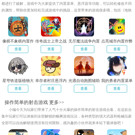
都进行了破解，游戏中为大家提供了内置菜单、悬浮器等功能，可以轻松修改不同
的属性，帮助你更加轻松完成游戏中的挑战，这里带来的游戏很多哦，包括《地铁
跑酷》、《植物大战僵尸》以及《元气骑士》等等，总有一款可以满足你的需求，
喜欢这款专题的朋友们快来看看吧！
像棋不象棋内置作
传奇战士上帝之战
无尽魔法战争内置
点亮城市内置作弊
弊菜单版
3.0内置菜单版
菜单最新版
菜单版
查看
查看
查看
查看
星穹铁道版植物大
幸存者村庄悬浮内
光遇自动跑图辅助
我的勇者内置菜单
战僵尸内置菜单版
置作弊菜单最新版
器悬浮窗
悬浮器
查看
查看
查看
查看
操作简单的射击游戏
更多>>
小编今天为玩家们带来了人气十分火爆的操作简单的射击游戏合集，在这款合
集中玩家们可以体验到全部解锁的畅爽游戏玩法，各种类型的强大武器和枪械玩家
全部可以自由解锁使用没有任何限制，感兴趣的小伙伴就来本站下载体验吧！