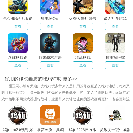
合金弹头3无限资
射击场公司
火柴人僵尸射击
多人乱斗吃鸡
源
查看
查看
查看
查看
迷你枪战跑
特警战术射击
混乱枪战
射击探险家
查看
查看
查看
查看
好用的修改画质的吃鸡辅助
更多>>
甜豆网小编今天给广大吃鸡玩家带来的是好用的修改画质的吃鸡辅助，吃鸡又
叫《和平精英》，是一款热门火爆的射击枪战类手游，加入了策略玩法，玩家在游
戏中拾取不同的武器进行战斗，这里带来的辅助让你的游戏画质更好，也会更加流
畅哦，喜欢的朋友们快来下载吧！
鸡仙pro2.0视野宽
唯梦画质工具箱
鸡仙2023官方版
灵敏度一键生成器