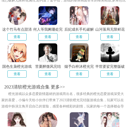
现已破解无限鲜花属性,还内置了金手指，游戏的整体画面非常的唯美精致,多角色玩
家可以自由宏略,游戏的世界观也非常的宏大，感兴趣的小伙伴快来下载体验吧！
这个竹马有点甜清
何人等我阑珊处完
后妃成长手札破解
山河落局无限鲜花
软完结版
结版
版
版
查看
查看
查看
查看
国色生枭橙光游戏
苦夏醉微风完结
烟予白梓沐橙光完
半世婆娑完整版破
结版
解版
查看
查看
查看
查看
2023清软橙光游戏合集
更多>>
橙光游戏以众多恋爱剧情题材的游戏而出名，很多经典的橙光恋爱游戏深受大
家的喜爱，小编今天给小伙伴们带来了2023清软橙光完结版游戏合集，玩家可以在
游戏中扮演主角开启自己的冒险，感受各种精彩的剧情，玩家的每一个选择都会导
向不同的命运，喜欢的朋友欢迎来下载体验吧！