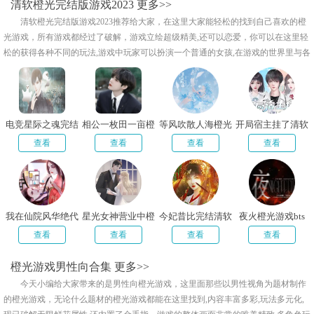
清软橙光完结版游戏2023
更多>>
清软橙光完结版游戏2023推荐给大家，在这里大家能轻松的找到自己喜欢的橙
光游戏，所有游戏都经过了破解，游戏立绘超级精美,还可以恋爱，你可以在这里轻
松的获得各种不同的玩法,游戏中玩家可以扮演一个普通的女孩,在游戏的世界里与各
种有趣角色互动，玩家可以不用花钱就可以去体验，感兴趣的小伙伴快来下载体验
吧！
电竞星际之魂完结
相公一枚田一亩橙
等风吹散人海橙光
开局宿主挂了清软
破解清软
光破解版
破解版
破解版
查看
查看
查看
查看
我在仙院风华绝代
星光女神营业中橙
今妃昔比完结清软
夜火橙光游戏bts
破解版清软
光金手指版
版
查看
查看
查看
查看
橙光游戏男性向合集
更多>>
今天小编给大家带来的是男性向橙光游戏，这里面那些以男性视角为题材制作
的橙光游戏，无论什么题材的橙光游戏都能在这里找到,内容丰富多彩,玩法多元化,