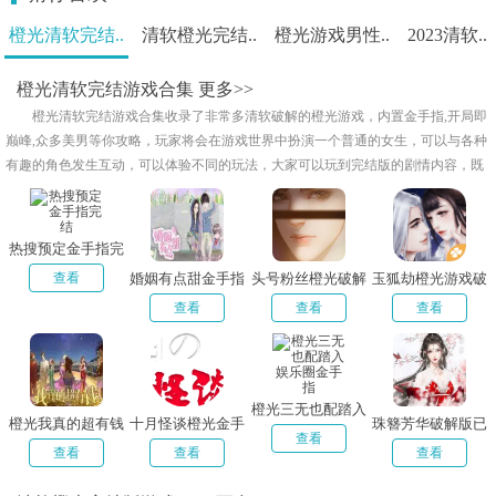
橙光清软完结..
清软橙光完结..
橙光游戏男性..
2023清软..
橙光清软完结游戏合集
更多>>
橙光清软完结游戏合集收录了非常多清软破解的橙光游戏，内置金手指,开局即
巅峰,众多美男等你攻略，玩家将会在游戏世界中扮演一个普通的女生，可以与各种
有趣的角色发生互动，可以体验不同的玩法，大家可以玩到完结版的剧情内容，既
包含穿越重生宫斗的古言类型又包含都市言情，快来体验不一样的人生吧！
热搜预定金手指完
结
查看
婚姻有点甜金手指
头号粉丝橙光破解
玉狐劫橙光游戏破
完结清软
版完结
解版完整版
查看
查看
查看
橙光三无也配踏入
橙光我真的超有钱
十月怪谈橙光金手
珠簪芳华破解版已
娱乐圈金手指
查看
完整金手指最新版
指清软
完结清软
查看
查看
查看