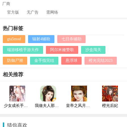
厂商
官方版
无广告
需网络
热门标签
gta5mod
辐射4辅助
七日杀辅助
端游移植手游大作
阿尔米娅赞歌
沙盒闯关
防御尸潮
金手指完结
悬浮球
橙光完结2023
相关推荐
少女成长手札2023清软版
我做夫人那些年清软
皇帝之风月王朝橙光清软2023
橙光后妃
猜你喜欢