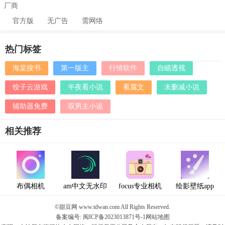
厂商
官方版
无广告
需网络
热门标签
海棠搜书
第一版主
行情软件
自瞄透视
饺子云游戏
半夜看小说
看腐文
未删减小说
辅助器免费
双男主小说
相关推荐
布偶相机
am中文无水印
focus专业相机
绘影壁纸app
©甜豆网 www.tdwan.com All Rights Reserved.
备案编号: 闽ICP备2023013871号-1
网站地图