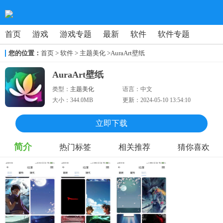
首页
游戏
游戏专题
最新
软件
软件专题
您的位置：
首页
>
软件
> 主题美化
>AuraArt壁纸
AuraArt壁纸
类型：
主题美化
语言：
中文
大小：
344.0MB
更新：
2024-05-10 13:54:10
立即下载
简介
热门标签
相关推荐
猜你喜欢