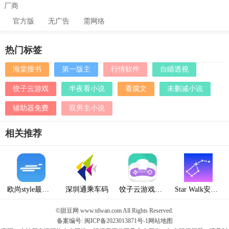
厂商
官方版
无广告
需网络
热门标签
海棠搜书
第一版主
行情软件
自瞄透视
饺子云游戏
半夜看小说
看腐文
未删减小说
辅助器免费
双男主小说
相关推荐
欧尚style最新版本
深圳通乘车码
饺子云游戏无限时间不用排队
Star Walk安卓版
©甜豆网 www.tdwan.com All Rights Reserved.
备案编号: 闽ICP备2023013871号-1
网站地图