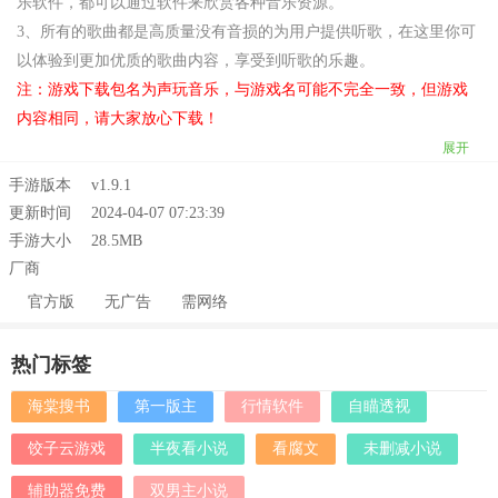
乐软件，都可以通过软件来欣赏各种音乐资源。
3、所有的歌曲都是高质量没有音损的为用户提供听歌，在这里你可
以体验到更加优质的歌曲内容，享受到听歌的乐趣。
注：游戏下载包名为声玩音乐，与游戏名可能不完全一致，但游戏
内容相同，请大家放心下载！
展开
手游版本
v1.9.1
更新时间
2024-04-07 07:23:39
手游大小
28.5MB
厂商
官方版
无广告
需网络
热门标签
海棠搜书
第一版主
行情软件
自瞄透视
饺子云游戏
半夜看小说
看腐文
未删减小说
辅助器免费
双男主小说