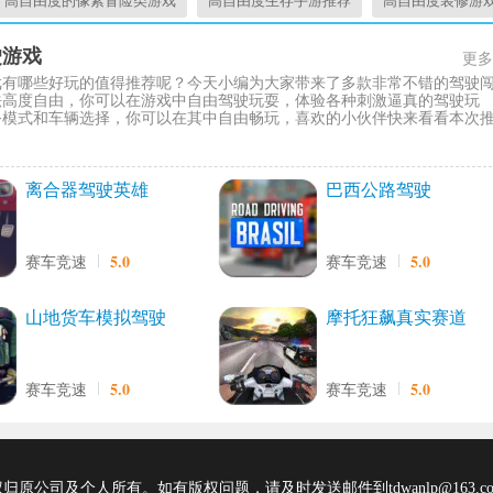
高自由度的像素冒险类游戏
高自由度生存手游推荐
高自由度装修游
驶游戏
更多
戏有哪些好玩的值得推荐呢？今天小编为大家带来了多款非常不错的驾驶
法高度自由，你可以在游戏中自由驾驶玩耍，体验各种刺激逼真的驾驶玩
务模式和车辆选择，你可以在其中自由畅玩，喜欢的小伙伴快来看看本次
离合器驾驶英雄
巴西公路驾驶
5.0
5.0
赛车竞速
赛车竞速
山地货车模拟驾驶
摩托狂飙真实赛道
5.0
5.0
赛车竞速
赛车竞速
原公司及个人所有。如有版权问题，请及时发送邮件到tdwanlp@163.