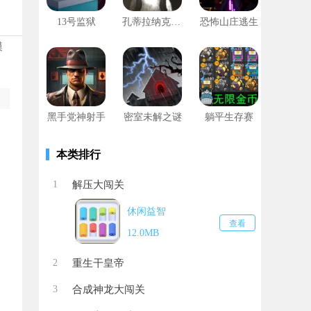
13号监狱
孔蒂拉纳克游戏
恐怖山庄逃生
模
黑手党神射手
密室未解之谜
躺平生存赛
本类排行
1
解压大闯关
休闲益智
查看
12.0MB
2
重生干皇帝
3
合成神龙大闯关