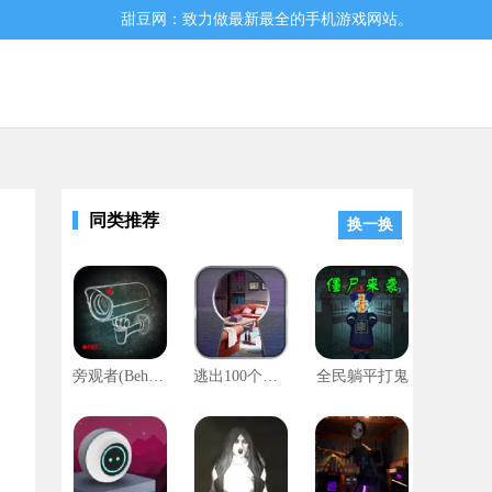
甜豆网：致力做最新最全的手机游戏网站。
同类推荐
换一换
家们可以很好的在这里随意的建造房子、陷阱等等，爱玩的赶快来点击下载
旁观者(Beholder)
逃出100个房间
全民躺平打鬼