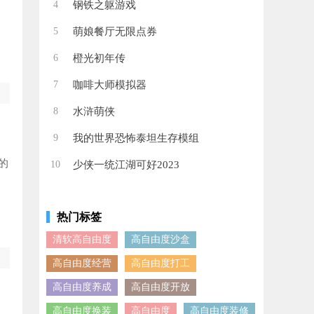
4
钢铁之躯游戏
5
萌娘餐厅无限点券
6
橙光初年传
7
咖啡大师模拟器
8
水浒萌侠
9
我的世界恐怖泰坦生存模组
的
10
少侠一统江湖可好2023
热门标签
清软高自由度
高自由度沙盒
高自由度经营
高自由度打工
高自由度养成
高自由度开放
高自由度换装
高自由度
高自由度装修