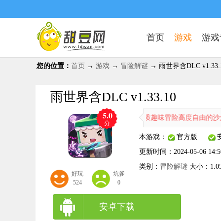
首页
游戏
游戏
您的位置：
首页
→
游戏
→
冒险解谜
→ 雨世界含DLC v1.33.
雨世界含DLC v1.33.10
5.0
雨世界含DLC是一款很好玩的优质趣味冒险高度自由的沙盒类的
分
本游戏：
官方版
更新时间：
2024-05-06 14:5
类别：
冒险解谜
大小：
1.0
好玩
坑爹
524
0
安卓下载