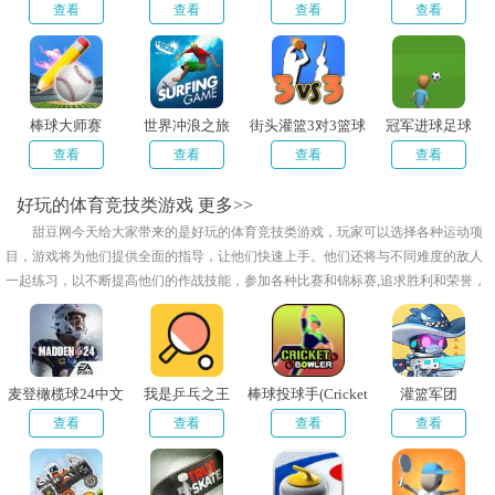
查看
查看
查看
查看
棒球大师赛
世界冲浪之旅
街头灌篮3对3篮球
冠军进球足球
查看
查看
查看
查看
好玩的体育竞技类游戏
更多>>
甜豆网今天给大家带来的是好玩的体育竞技类游戏，玩家可以选择各种运动项
目，游戏将为他们提供全面的指导，让他们快速上手。他们还将与不同难度的敌人
一起练习，以不断提高他们的作战技能，参加各种比赛和锦标赛,追求胜利和荣誉，
感兴趣的小伙伴快来下载体验吧！
麦登橄榄球24中文
我是乒乓之王
棒球投球手(Cricket
灌篮军团
版
Bowler)
查看
查看
查看
查看