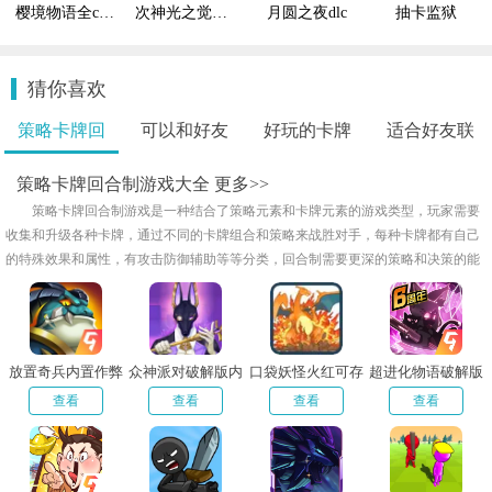
樱境物语全cg解锁版
次神光之觉醒钻石
月圆之夜dlc
抽卡监狱
猜你喜欢
策略卡牌回
可以和好友
好玩的卡牌
适合好友联
合..
联..
回..
机..
策略卡牌回合制游戏大全
更多>>
策略卡牌回合制游戏是一种结合了策略元素和卡牌元素的游戏类型，玩家需要
收集和升级各种卡牌，通过不同的卡牌组合和策略来战胜对手，每种卡牌都有自己
的特殊效果和属性，有攻击防御辅助等等分类，回合制需要更深的策略和决策的能
力，玩起来很是烧脑，小编给大家整理了策略卡牌回合制游戏大全，感兴趣的小伙
伴们欢迎来下载试试吧！
放置奇兵内置作弊
众神派对破解版内
口袋妖怪火红可存
超进化物语破解版
菜单版
置菜单
档完美版
查看
查看
查看
查看