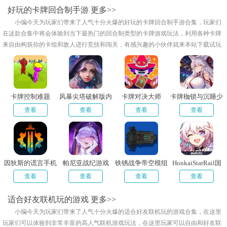
好玩的卡牌回合制手游
更多>>
小编今天为玩家们带来了人气十分火爆的好玩的卡牌回合制手游合集，玩家们
在这款合集中将会体验到当下最热门的回合制类型的卡牌游戏玩法，利用各种卡牌
来自由构筑你的卡组和敌人进行竞技和闯关，有感兴趣的小伙伴就来本站下载试玩
吧！
卡牌控制难题
风暴尖塔破解版内
卡牌对决大师
卡牌枷锁与沉睡少
置菜单
女
查看
查看
查看
查看
因狄斯的谎言手机
帕尼亚战纪游戏
铁锈战争帝空模组
HonkaiStarRail国
全dlc版
5.0
际服官网版
查看
查看
查看
查看
适合好友联机玩的游戏
更多>>
小编今天为玩家们带来了人气十分火爆的适合好友联机玩的游戏合集，在这里
玩家们可以体验到非常丰富的高人气联机游戏玩法，在这里玩家可以自由和好友联