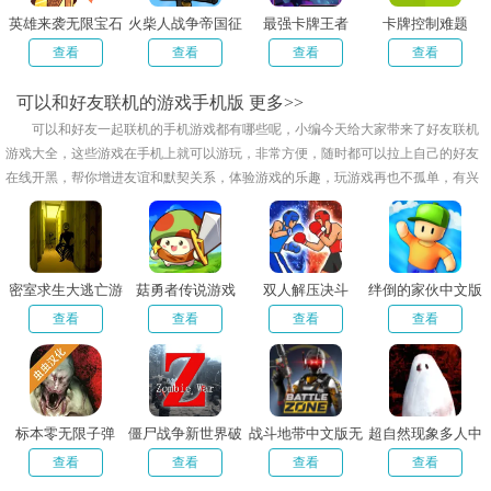
英雄来袭无限宝石
火柴人战争帝国征
最强卡牌王者
卡牌控制难题
版
服
查看
查看
查看
查看
可以和好友联机的游戏手机版
更多>>
可以和好友一起联机的手机游戏都有哪些呢，小编今天给大家带来了好友联机
游戏大全，这些游戏在手机上就可以游玩，非常方便，随时都可以拉上自己的好友
在线开黑，帮你增进友谊和默契关系，体验游戏的乐趣，玩游戏再也不孤单，有兴
趣的小伙伴们欢迎来下载试试吧!
密室求生大逃亡游
菇勇者传说游戏
双人解压决斗
绊倒的家伙中文版
戏
查看
查看
查看
查看
标本零无限子弹
僵尸战争新世界破
战斗地带中文版无
超自然现象多人中
mod菜单版
解版内置菜单
限金币
文版
查看
查看
查看
查看