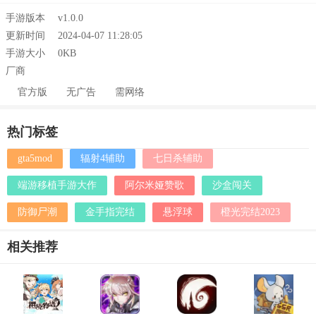
手游版本
v1.0.0
更新时间
2024-04-07 11:28:05
手游大小
0KB
厂商
官方版
无广告
需网络
热门标签
gta5mod
辐射4辅助
七日杀辅助
端游移植手游大作
阿尔米娅赞歌
沙盒闯关
防御尸潮
金手指完结
悬浮球
橙光完结2023
相关推荐