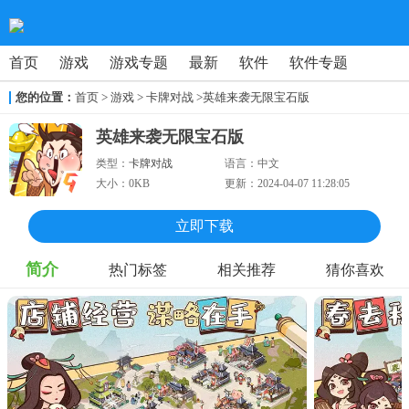
首页
游戏
游戏专题
最新
软件
软件专题
您的位置：
首页
>
游戏
> 卡牌对战
>英雄来袭无限宝石版
英雄来袭无限宝石版
类型：
卡牌对战
语言：
中文
大小：
0KB
更新：
2024-04-07 11:28:05
立即下载
简介
热门标签
相关推荐
猜你喜欢