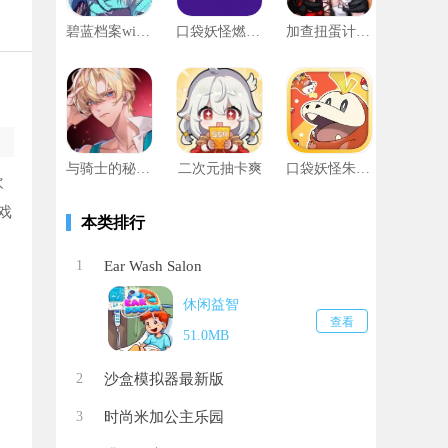
碧蓝档案wiki国际服
口袋妖怪燃之智3.4汉化版
加查扭蛋计划破解版无限钻石
与骑士的秘密之吻游戏手机版
二次元抽卡爽
口袋妖怪朱紫gba改版
欢
戏
本类排行
1
Ear Wash Salon
休闲益智
查看
51.0MB
2
沙盒模拟器最新版
3
时尚米加公主乐园