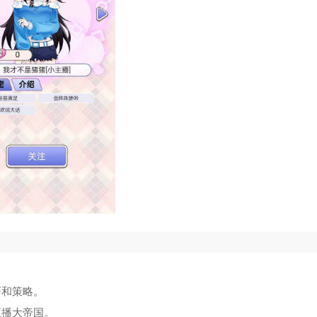
。
巧和策略。
直播大帝国。