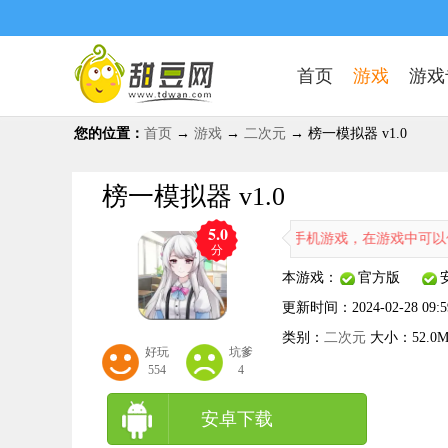
首页
游戏
游戏
您的位置：
首页
→
游戏
→
二次元
→ 榜一模拟器 v1.0
榜一模拟器 v1.0
5.0
榜一模拟器是一款模拟网红养成的单机手机游戏，在游戏中可以体验到独
分
本游戏：
官方版
更新时间：
2024-02-28 09:5
类别：
二次元
大小：
52.0
好玩
坑爹
554
4
安卓下载