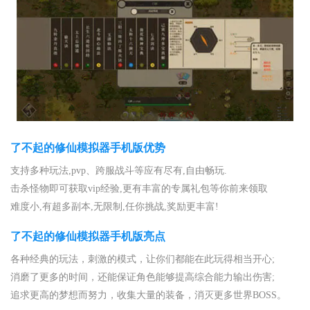
了不起的修仙模拟器手机版优势
支持多种玩法,pvp、跨服战斗等应有尽有,自由畅玩.
击杀怪物即可获取vip经验,更有丰富的专属礼包等你前来领取
难度小,有超多副本,无限制,任你挑战,奖励更丰富!
了不起的修仙模拟器手机版亮点
各种经典的玩法，刺激的模式，让你们都能在此玩得相当开心;
消磨了更多的时间，还能保证角色能够提高综合能力输出伤害;
追求更高的梦想而努力，收集大量的装备，消灭更多世界BOSS。