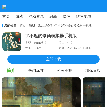
首页
游戏
游戏专题
最新
软件
软件专题
您的位置：
首页
>
游戏
> Steam移植
>了不起的修仙模拟器手机版
了不起的修仙模拟器手机版
类型：
Steam移植
语言：
中文
大小：
87.6MB
更新：
2023-05-22 11:38:17
立即下载
简介
热门标签
相关推荐
猜你喜欢