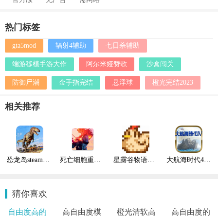
热门标签
gta5mod
辐射4辅助
七日杀辅助
端游移植手游大作
阿尔米娅赞歌
沙盒闯关
防御尸潮
金手指完结
悬浮球
橙光完结2023
相关推荐
恐龙岛steam手机版
死亡细胞重返恶魔城
星露谷物语多个配偶mod
大航海时代4威力加强版HD
猜你喜欢
自由度高的
高自由度模
橙光清软高
高自由度的