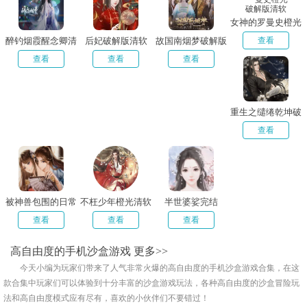
女神的罗曼史橙光
破解版清软
醉钓烟霞醒念卿清
后妃破解版清软
故国南烟梦破解版
查看
软
金手指完结版
查看
查看
查看
重生之缱绻乾坤破
解版完结
查看
被神兽包围的日常
不枉少年橙光清软
半世婆娑完结
金手指
破解版
查看
查看
查看
高自由度的手机沙盒游戏
更多>>
今天小编为玩家们带来了人气非常火爆的高自由度的手机沙盒游戏合集，在这
款合集中玩家们可以体验到十分丰富的沙盒游戏玩法，各种高自由度的沙盒冒险玩
法和高自由度模式应有尽有，喜欢的小伙伴们不要错过！