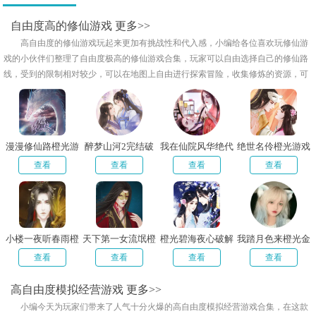
修..
拟..
自..
手..
自由度高的修仙游戏
更多>>
高自由度的修仙游戏玩起来更加有挑战性和代入感，小编给各位喜欢玩修仙游
戏的小伙伴们整理了自由度极高的修仙游戏合集，玩家可以自由选择自己的修仙路
线，受到的限制相对较少，可以在地图上自由进行探索冒险，收集修炼的资源，可
以独善其身也可以养成宗门，玩法非常丰富，喜欢的朋友快来下载吧！
漫漫修仙路橙光游
醉梦山河2完结破
我在仙院风华绝代
绝世名伶橙光游戏
戏
解版
破解版
破解版金手指
查看
查看
查看
查看
小楼一夜听春雨橙
天下第一女流氓橙
橙光碧海夜心破解
我踏月色来橙光金
光破解版
光完结破解版
版完结
手指
查看
查看
查看
查看
高自由度模拟经营游戏
更多>>
小编今天为玩家们带来了人气十分火爆的高自由度模拟经营游戏合集，在这款