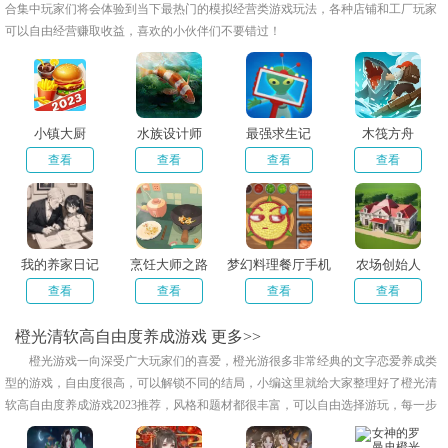
合集中玩家们将会体验到当下最热门的模拟经营类游戏玩法，各种店铺和工厂玩家
可以自由经营赚取收益，喜欢的小伙伴们不要错过！
小镇大厨
水族设计师
最强求生记
木筏方舟
查看
查看
查看
查看
我的养家日记
烹饪大师之路
梦幻料理餐厅手机
农场创始人
版
查看
查看
查看
查看
橙光清软高自由度养成游戏
更多>>
橙光游戏一向深受广大玩家们的喜爱，橙光游很多非常经典的文字恋爱养成类
型的游戏，自由度很高，可以解锁不同的结局，小编这里就给大家整理好了橙光清
软高自由度养成游戏2023推荐，风格和题材都很丰富，可以自由选择游玩，每一步
选择都会影响玩家的结局，喜欢的朋友快来下载试试吧！