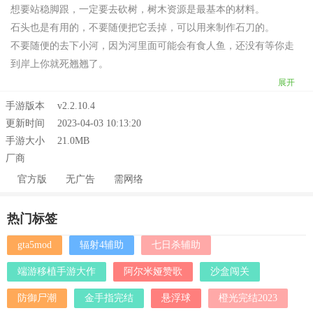
想要站稳脚跟，一定要去砍树，树木资源是最基本的材料。
石头也是有用的，不要随便把它丢掉，可以用来制作石刀的。
不要随便的去下小河，因为河里面可能会有食人鱼，还没有等你走
到岸上你就死翘翘了。
展开
手游版本
v2.2.10.4
更新时间
2023-04-03 10:13:20
手游大小
21.0MB
厂商
官方版
无广告
需网络
热门标签
gta5mod
辐射4辅助
七日杀辅助
端游移植手游大作
阿尔米娅赞歌
沙盒闯关
防御尸潮
金手指完结
悬浮球
橙光完结2023