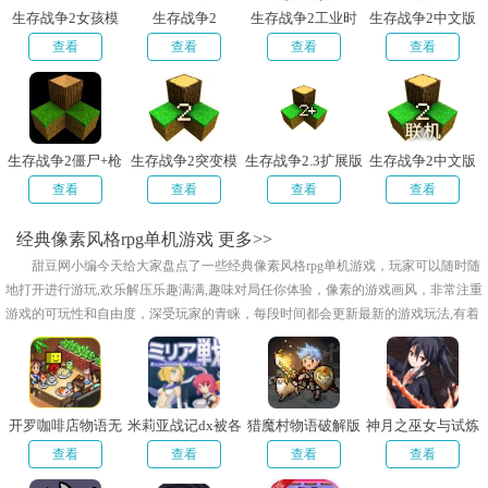
生存战争2女孩模
生存战争2
生存战争2工业时
生存战争2中文版
组安卓免费版
代mod中文版
枪械模组+僵尸
查看
查看
查看
查看
生存战争2僵尸+枪
生存战争2突变模
生存战争2.3扩展版
生存战争2中文版
+商店汉化版
组手机版
远古之旅
僵尸+枪械
查看
查看
查看
查看
经典像素风格rpg单机游戏
更多>>
甜豆网小编今天给大家盘点了一些经典像素风格rpg单机游戏，玩家可以随时随
地打开进行游玩,欢乐解压乐趣满满,趣味对局任你体验，像素的游戏画风，非常注重
游戏的可玩性和自由度，深受玩家的青睐，每段时间都会更新最新的游戏玩法,有着
较高的自由性！
开罗咖啡店物语无
米莉亚战记dx被各
猎魔村物语破解版
神月之巫女与试炼
限金币版
种怪物吞噬版
无限钻石版最新
洞窟(cg解锁版)
查看
查看
查看
查看