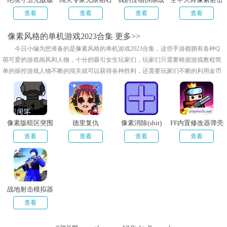
破解版
破解版内置菜单
查看
查看
查看
查看
像素风格的单机游戏2023合集
更多>>
今日小编为您准备的是像素风格的单机游戏2023合集，这些手游都拥有各种Q
萌可爱的游戏画风和人物，十分的吸引女生玩家们，玩家们只需要根据游戏教程简
单的操控游戏人物不断的闯关就可以获得各种胜利，还需要玩家们不断的利用金币
提升游戏人物的战斗技能哟！这样才可以更好的打怪，像素画风也是十分的有趣!
像素版暗区突围
德里复仇
像素消除(shit)
FF内置修改器弹壳
特攻队
查看
查看
查看
查看
战地射击模拟器
查看