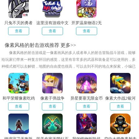
只兔不灭的勇者
这里没有游戏中文
开罗温泉物语2无
mod内置作弊菜单
版最新版
限奖牌破解版
查看
查看
查看
像素风格的射击游戏推荐
更多>>
像素风格的射击游戏是一像素画风的多人或者单人的射击冒险战斗游戏，能够
给玩家们带来一种复古怀旧的感觉，这里有非常多的武器和装备是可以使用的，多
种模式都可以去解锁，地图的自由度也很高，可以去到不同的地点来探索，小编已
经给大家去整理了像素风格的射击游戏推荐，有喜欢的朋友欢迎来下载试试吧！
和平荣耀像素吃鸡
像素子弹战争
异星要塞无限金币
像素大作战2银河
版
特攻队
查看
查看
查看
查看
绝境守卫无敌版
闯关专家无限钻石
我的怪物拆除战
空中大师像素射击