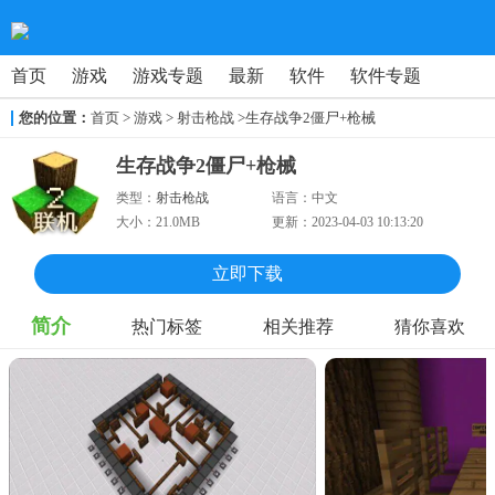
首页
游戏
游戏专题
最新
软件
软件专题
您的位置：
首页
>
游戏
> 射击枪战
>生存战争2僵尸+枪械
生存战争2僵尸+枪械
类型：
射击枪战
语言：
中文
大小：
21.0MB
更新：
2023-04-03 10:13:20
立即下载
简介
热门标签
相关推荐
猜你喜欢