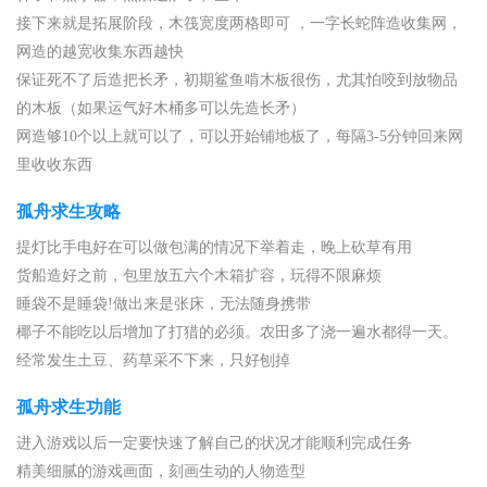
接下来就是拓展阶段，木筏宽度两格即可 ，一字长蛇阵造收集网，
网造的越宽收集东西越快
保证死不了后造把长矛，初期鲨鱼啃木板很伤，尤其怕咬到放物品
的木板（如果运气好木桶多可以先造长矛）
网造够10个以上就可以了，可以开始铺地板了，每隔3-5分钟回来网
里收收东西
孤舟求生攻略
提灯比手电好在可以做包满的情况下举着走，晚上砍草有用
货船造好之前，包里放五六个木箱扩容，玩得不限麻烦
睡袋不是睡袋!做出来是张床，无法随身携带
椰子不能吃以后增加了打猎的必须。农田多了浇一遍水都得一天。
经常发生土豆、药草采不下来，只好刨掉
孤舟求生功能
进入游戏以后一定要快速了解自己的状况才能顺利完成任务
精美细腻的游戏画面，刻画生动的人物造型