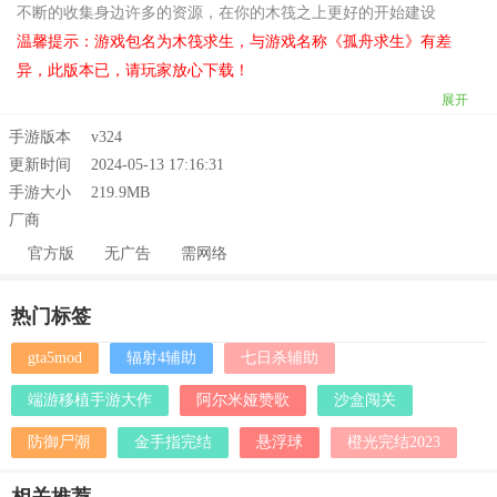
不断的收集身边许多的资源，在你的木筏之上更好的开始建设
温馨提示：游戏包名为木筏求生，与游戏名称《孤舟求生》有差
异，此版本已，请玩家放心下载！
展开
手游版本
v324
更新时间
2024-05-13 17:16:31
手游大小
219.9MB
厂商
官方版
无广告
需网络
热门标签
gta5mod
辐射4辅助
七日杀辅助
端游移植手游大作
阿尔米娅赞歌
沙盒闯关
防御尸潮
金手指完结
悬浮球
橙光完结2023