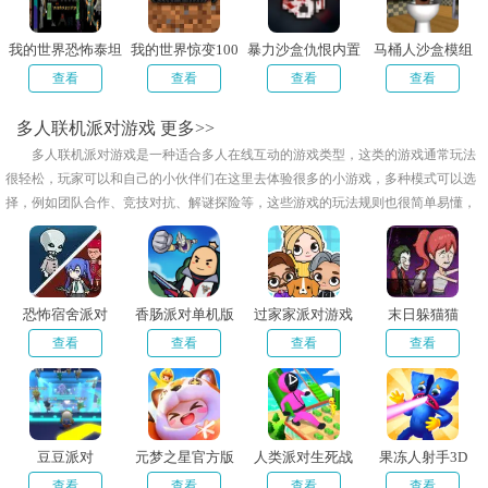
我的世界恐怖泰坦
我的世界惊变100
暴力沙盒仇恨内置
马桶人沙盒模组
生存模组
天枪械模组手机版
功能菜单版
查看
查看
查看
查看
多人联机派对游戏
更多>>
多人联机派对游戏是一种适合多人在线互动的游戏类型，这类的游戏通常玩法
很轻松，玩家可以和自己的小伙伴们在这里去体验很多的小游戏，多种模式可以选
择，例如团队合作、竞技对抗、解谜探险等，这些游戏的玩法规则也很简单易懂，
非常适合团队一起去联络感情，小编给大家整理了多人联机派对游戏推荐，欢迎来
下载试试吧！
恐怖宿舍派对
香肠派对单机版
过家家派对游戏
末日躲猫猫
查看
查看
查看
查看
豆豆派对
元梦之星官方版
人类派对生死战
果冻人射手3D
查看
查看
查看
查看