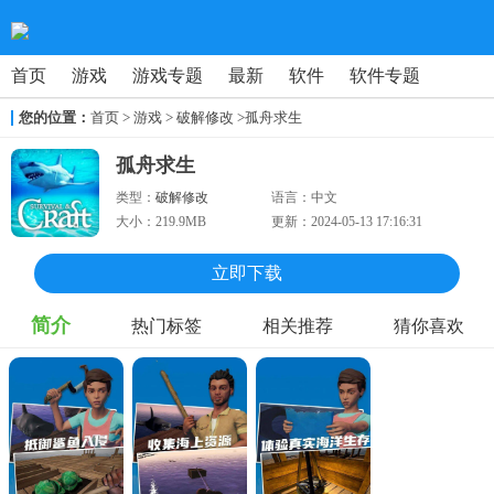
首页
游戏
游戏专题
最新
软件
软件专题
您的位置：
首页
>
游戏
> 破解修改
>孤舟求生
孤舟求生
类型：
破解修改
语言：
中文
大小：
219.9MB
更新：
2024-05-13 17:16:31
立即下载
简介
热门标签
相关推荐
猜你喜欢