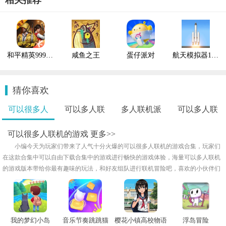
相关推荐
和平精英999999点券
咸鱼之王
蛋仔派对
航天模拟器1.9.7
猜你喜欢
可以很多人
可以多人联
多人联机派
可以多人联
联..
机..
对..
机..
可以很多人联机的游戏
更多>>
小编今天为玩家们带来了人气十分火爆的可以很多人联机的游戏合集，玩家们
在这款合集中可以自由下载合集中的游戏进行畅快的游戏体验，海量可以多人联机
的游戏版本带给你最有趣味的玩法，和好友组队进行联机冒险吧，喜欢的小伙伴们
不要错过！
我的梦幻小岛
音乐节奏跳跳猫
樱花小镇高校物语
浮岛冒险