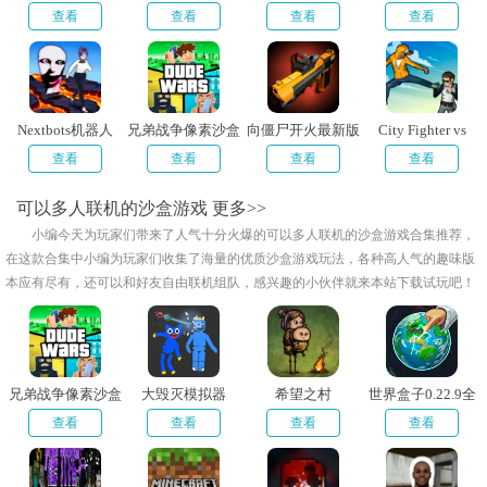
查看
查看
查看
查看
Nextbots机器人
兄弟战争像素沙盒
向僵尸开火最新版
City Fighter vs
射击
Street Gang
查看
查看
查看
查看
可以多人联机的沙盒游戏
更多>>
小编今天为玩家们带来了人气十分火爆的可以多人联机的沙盒游戏合集推荐，
在这款合集中小编为玩家们收集了海量的优质沙盒游戏玩法，各种高人气的趣味版
本应有尽有，还可以和好友自由联机组队，感兴趣的小伙伴就来本站下载试玩吧！
兄弟战争像素沙盒
大毁灭模拟器
希望之村
世界盒子0.22.9全
射击
物品解锁
查看
查看
查看
查看