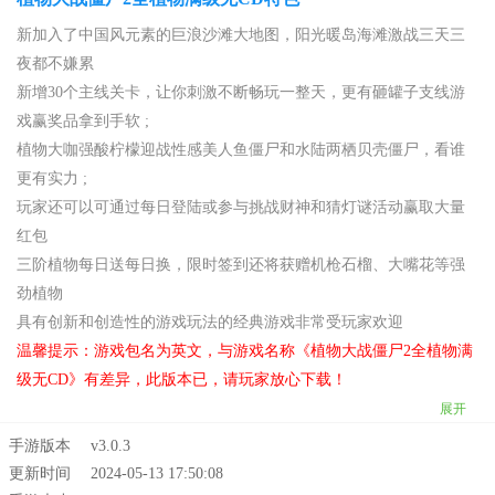
新加入了中国风元素的巨浪沙滩大地图，阳光暖岛海滩激战三天三
夜都不嫌累
新增30个主线关卡，让你刺激不断畅玩一整天，更有砸罐子支线游
戏赢奖品拿到手软 ;
植物大咖强酸柠檬迎战性感美人鱼僵尸和水陆两栖贝壳僵尸，看谁
更有实力 ;
玩家还可以可通过每日登陆或参与挑战财神和猜灯谜活动赢取大量
红包
三阶植物每日送每日换，限时签到还将获赠机枪石榴、大嘴花等强
劲植物
具有创新和创造性的游戏玩法的经典游戏非常受玩家欢迎
温馨提示：游戏包名为英文，与游戏名称《植物大战僵尸2全植物满
级无CD》有差异，此版本已，请玩家放心下载！
展开
手游版本
v3.0.3
更新时间
2024-05-13 17:50:08