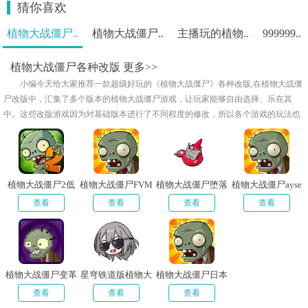
猜你喜欢
植物大战僵尸..
植物大战僵尸..
主播玩的植物..
999999..
植物大战僵尸各种改版
更多>>
小编今天给大家推荐一款超级好玩的《植物大战僵尸》各种改版,在植物大战僵
尸改版中，汇集了多个版本的植物大战僵尸游戏，让玩家能够自由选择、乐在其
中。这些改版游戏因为对基础版本进行了不同程度的修改，所以各个游戏的玩法也
各具特色，感兴趣的朋友就来本站下载吧。
植物大战僵尸2低
植物大战僵尸FVM
植物大战僵尸堕落
植物大战僵尸ayse
配版
版
版
版手机版
查看
查看
查看
查看
植物大战僵尸变革
星穹铁道版植物大
植物大战僵尸日本
内置菜单版
战僵尸内置菜单版
鬼子版
查看
查看
查看