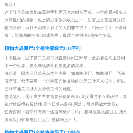
阵容3
这个阵容是由火焰豌豆射手和阿开木木组合而成，火焰豌豆-棵来自
冰河世纪的植物，也是豌豆家族的成员之一，伤害上是普通豌豆植
物的两倍，而且火焰豌豆射手的大招非常强大，相当于半个“火爆辣
椒”，能够瞬间把僵F烧成灰烬，最适合对付僵F超多的情况。
植物大战僵尸2全植物满级无CD序列
未来世界：过了第二关就可以直接得到三叶草，然后要么马上转到
下一个世界，要么继续战斗积累更多的星星。
海盗港：因为三叶草是鸟类的克星，如海鸥僵尸、鹦鹉僵尸、飞绳
僵尸等。都需要用一个消耗阳光恢复快的50元三叶草来抵消，所以
三叶草通关可以大大降低关卡的难度。
恐龙危机：这个世界主要需要获得原豌豆(直接通过第五关获得，原
碗对推级很有帮助)和原向日葵来装扮(困难，可以用战术黄瓜)。
狂野西部：西部只有两个难度等级(8，18)，都可以靠技能过关(第八
级可以用矿车拖住巨人)。整体难度不大。
植物大战僵尸2全植物满级无CD特色