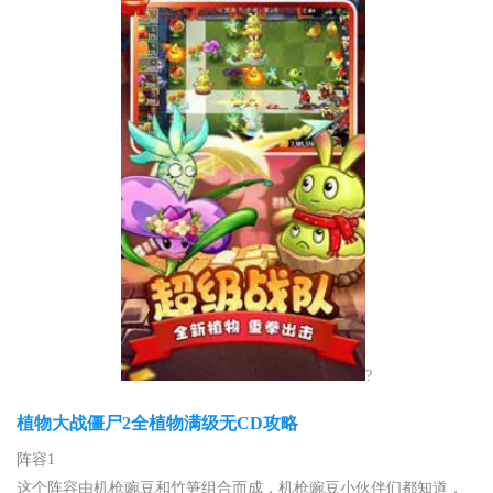
?
植物大战僵尸2全植物满级无CD攻略
阵容1
这个阵容由机枪豌豆和竹笋组合而成，机枪豌豆小伙伴们都知道，