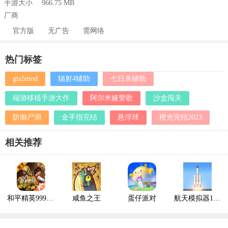
手游大小
966.75 MB
厂商
官方版
无广告
需网络
热门标签
gta5mod
辐射4辅助
七日杀辅助
端游移植手游大作
阿尔米娅赞歌
沙盒闯关
防御尸潮
金手指完结
悬浮球
橙光完结2023
相关推荐
和平精英999999点券
咸鱼之王
蛋仔派对
航天模拟器1.9.7