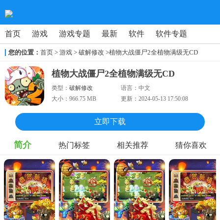
首页
游戏
游戏专题
最新
软件
软件专题
您的位置：
首页
>
游戏
> 破解修改
>植物大战僵尸2全植物满级无CD
植物大战僵尸2全植物满级无CD
类型：
破解修改
语言：
中文
大小：
966.75 MB
更新：
2024-05-13 17:50:08
立即下载
简介
热门标签
相关推荐
猜你喜欢