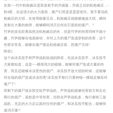
在第一-代中机枪豌豆是双发射手的升级版，升级之后的机枪豌豆，-
秒4喷，在这强大的火力面前，僵尸们简直是瑟瑟发抖。更不要说机
枪豌豆的大招，在使用能量豆后，机枪豌豆就能够施放大招，瞬间
发射出大量的炮弹，能够瞬间消灭任何在它面前的僵尸。?
竹笋的攻击距离虽然没机枪豌豆的长，但是竹笋的伤害同样不能小
觑，竹笋能够在地底移动，并对上方的僵尸造成穿刺的伤害，这个
伤害非常高，能够在僵尸接近机枪豌豆前，把僵尸灭掉!
阵容2
这个由冰瓜投手和芦笋战机组成的阵容，先说冰瓜投手，冰瓜投手
大家都知道，这是一-棵很强大的植物，能够对僵尸造成大量的伤
害，而且还能够冰冻受伤的倡尸。冰瓜投手放大招的时候，还能够
对全场的倡尸造成冰冻伤害!冰瓜投手每行只要种植一棵就足够应对
僵尸了!
而剩下的僵尸就全部交给芦笋战机，芦笋战机能够伤害前方和左右
两行的倡尸，虽然是中等伤害，但胜在芦笋战机多，每行都有三架
战机，充足的火力足以面对任何的僵尸，和冰瓜投手配合，能够快
速消灭僵?!